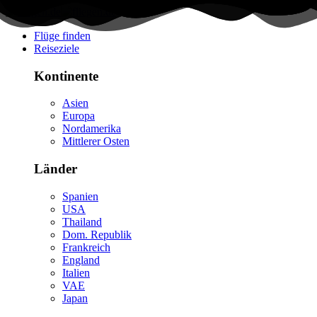
Flüge finden
Reiseziele
Kontinente
Asien
Europa
Nordamerika
Mittlerer Osten
Länder
Spanien
USA
Thailand
Dom. Republik
Frankreich
England
Italien
VAE
Japan