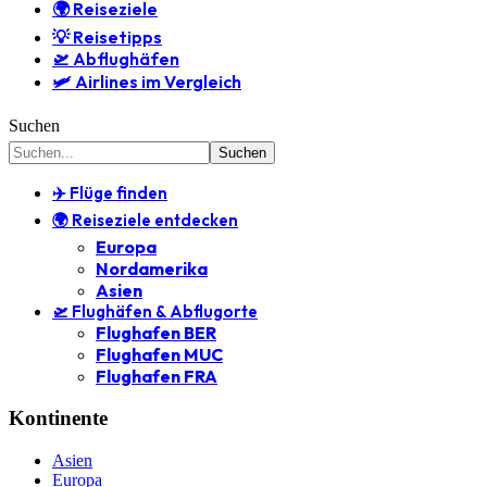
🌍 Reiseziele
💡 Reisetipps
🛫 Abflughäfen
🛩️ Airlines im Vergleich
Suchen
✈️ Flüge finden
🌍 Reiseziele entdecken
Europa
Nordamerika
Asien
🛫 Flughäfen & Abflugorte
Flughafen BER
Flughafen MUC
Flughafen FRA
Kontinente
Asien
Europa