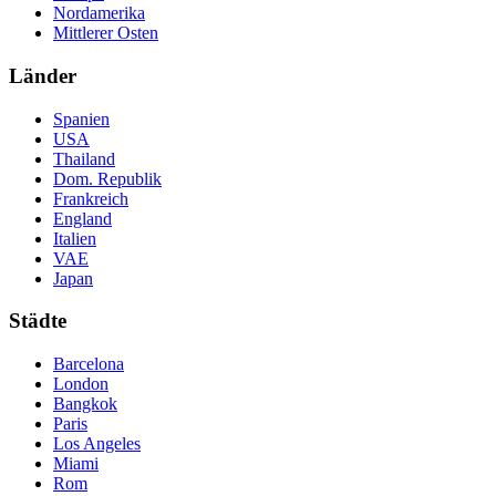
Nordamerika
Mittlerer Osten
Länder
Spanien
USA
Thailand
Dom. Republik
Frankreich
England
Italien
VAE
Japan
Städte
Barcelona
London
Bangkok
Paris
Los Angeles
Miami
Rom