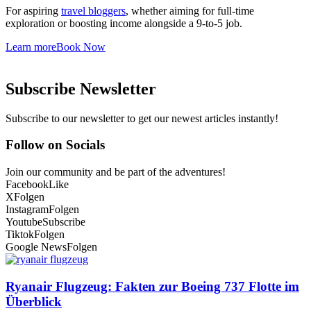
For aspiring
travel bloggers
, whether aiming for full-time
exploration or boosting income alongside a 9-to-5 job.
Learn more
Book Now
Subscribe Newsletter
Subscribe to our newsletter to get our newest articles instantly!
Follow on Socials
Join our community and be part of the adventures!
Facebook
Like
X
Folgen
Instagram
Folgen
Youtube
Subscribe
Tiktok
Folgen
Google News
Folgen
Ryanair Flugzeug: Fakten zur Boeing 737 Flotte im
Überblick