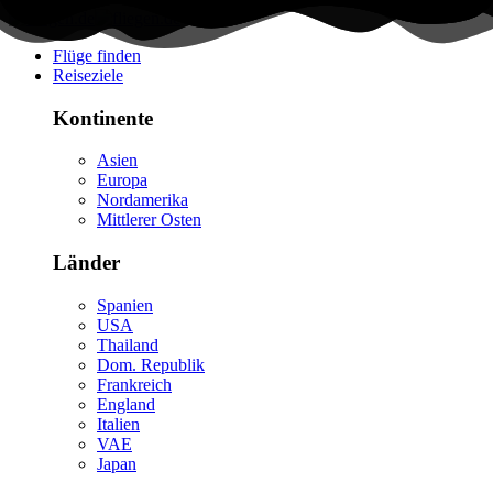
Flüge finden
Reiseziele
Kontinente
Asien
Europa
Nordamerika
Mittlerer Osten
Länder
Spanien
USA
Thailand
Dom. Republik
Frankreich
England
Italien
VAE
Japan