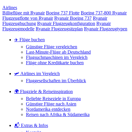
Airlines
Billigflüge mit Ryanair
Boeing 737 Flotte
Boeing 737-800 Ryanair
Flugzeugflotte von Ryanair
Ryanair Boeing 737
Ryanair
Flugzeugbuchung
Ryanair Flugzeugkonfiguration
Ryanair
Flugzeugmodelle
Ryanair Flugzeugsitzplan
Ryanair Flugzeugtypen
✈️ Flüge buchen
Günstige Flüge vergleichen
Last-Minute-Flüge ab Deutschland
Flugsuchmaschinen im Vergleich
Flüge ohne Kreditkarte buchen
🛩️ Airlines im Vergleich
Fluggesellschaften im Überblick
🌍 Flugziele & Reiseinspiration
Beliebte Reiseziele in Europa
Günstige Flüge nach Asien
Nordamerika entdecken
Reisen nach Afrika & Südamerika
📬 Extras & Infos