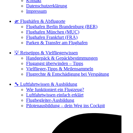
Kontakt
Datenschutzerklärung
Impressum
🛫 Flughäfen & Abflugorte
Flughafen Berlin Brandenburg (BER)
Flughafen München (MUC)
Flughafen Frankfurt (FRA)
Parken & Transfer am Flughafen
💡 Reisetipps & Vielfliegerwissen
Handgepäck & Gepäckbestimmungen
Flugangst überwinden – Tipps
Vielflieger-Tipps & Meilensammeln
Flugrechte & Entschädigung bei Verspätung
🔧 Luftfahrtwissen & Ausbildung
Wie funktioniert ein Flugzeug?
Luftfahrtwissen einfach erklärt
Flugbegleiter-Ausbildung
Pilotenausbildung – dein Weg ins Cockpit