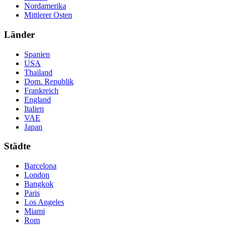
Nordamerika
Mittlerer Osten
Länder
Spanien
USA
Thailand
Dom. Republik
Frankreich
England
Italien
VAE
Japan
Städte
Barcelona
London
Bangkok
Paris
Los Angeles
Miami
Rom