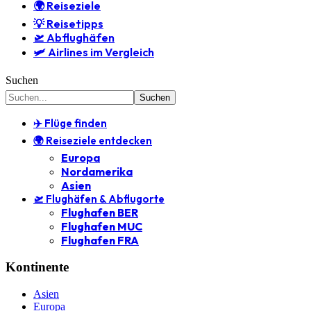
🌍 Reiseziele
💡 Reisetipps
🛫 Abflughäfen
🛩️ Airlines im Vergleich
Suchen
✈️ Flüge finden
🌍 Reiseziele entdecken
Europa
Nordamerika
Asien
🛫 Flughäfen & Abflugorte
Flughafen BER
Flughafen MUC
Flughafen FRA
Kontinente
Asien
Europa