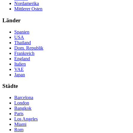
Nordamerika
Mittlerer Osten
Länder
Spanien
USA
Thailand
Dom. Republik
Frankreich
England
Italien
VAE
Japan
Städte
Barcelona
London
Bangkok
Paris
Los Angeles
Miami
Rom