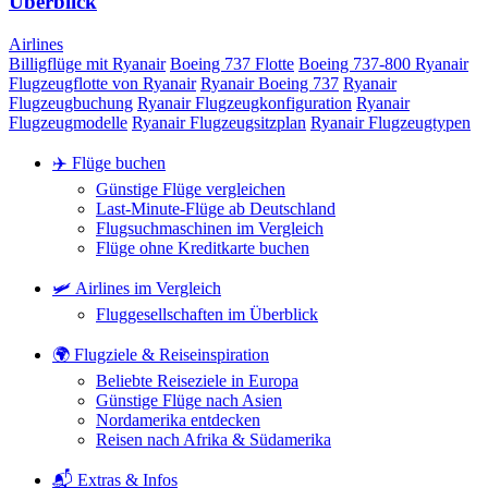
Überblick
Airlines
Billigflüge mit Ryanair
Boeing 737 Flotte
Boeing 737-800 Ryanair
Flugzeugflotte von Ryanair
Ryanair Boeing 737
Ryanair
Flugzeugbuchung
Ryanair Flugzeugkonfiguration
Ryanair
Flugzeugmodelle
Ryanair Flugzeugsitzplan
Ryanair Flugzeugtypen
✈️ Flüge buchen
Günstige Flüge vergleichen
Last-Minute-Flüge ab Deutschland
Flugsuchmaschinen im Vergleich
Flüge ohne Kreditkarte buchen
🛩️ Airlines im Vergleich
Fluggesellschaften im Überblick
🌍 Flugziele & Reiseinspiration
Beliebte Reiseziele in Europa
Günstige Flüge nach Asien
Nordamerika entdecken
Reisen nach Afrika & Südamerika
📬 Extras & Infos