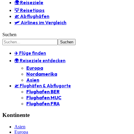
🌍 Reiseziele
💡 Reisetipps
🛫 Abflughäfen
🛩️ Airlines im Vergleich
Suchen
✈️ Flüge finden
🌍 Reiseziele entdecken
Europa
Nordamerika
Asien
🛫 Flughäfen & Abflugorte
Flughafen BER
Flughafen MUC
Flughafen FRA
Kontinente
Asien
Europa