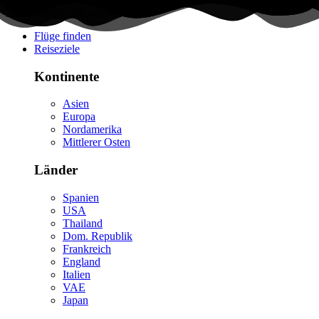
Flüge finden
Reiseziele
Kontinente
Asien
Europa
Nordamerika
Mittlerer Osten
Länder
Spanien
USA
Thailand
Dom. Republik
Frankreich
England
Italien
VAE
Japan