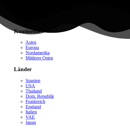
Flüge finden
Reiseziele
Kontinente
Asien
Europa
Nordamerika
Mittlerer Osten
Länder
Spanien
USA
Thailand
Dom. Republik
Frankreich
England
Italien
VAE
Japan