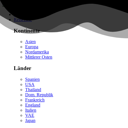
Flüge finden
Reiseziele
Kontinente
Asien
Europa
Nordamerika
Mittlerer Osten
Länder
Spanien
USA
Thailand
Dom. Republik
Frankreich
England
Italien
VAE
Japan