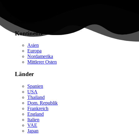
Flüge finden
Reiseziele
Kontinente
Asien
Europa
Nordamerika
Mittlerer Osten
Länder
Spanien
USA
Thailand
Dom. Republik
Frankreich
England
Italien
VAE
Japan