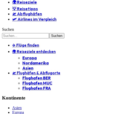
🌍 Reiseziele
💡 Reisetipps
🛫 Abflughäfen
🛩️ Airlines im Vergleich
Suchen
✈️ Flüge finden
🌍 Reiseziele entdecken
Europa
Nordamerika
Asien
🛫 Flughäfen & Abflugorte
Flughafen BER
Flughafen MUC
Flughafen FRA
Kontinente
Asien
Europa