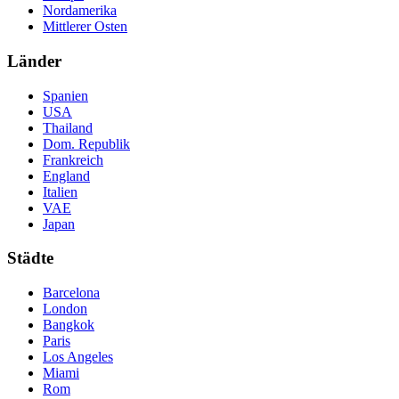
Nordamerika
Mittlerer Osten
Länder
Spanien
USA
Thailand
Dom. Republik
Frankreich
England
Italien
VAE
Japan
Städte
Barcelona
London
Bangkok
Paris
Los Angeles
Miami
Rom