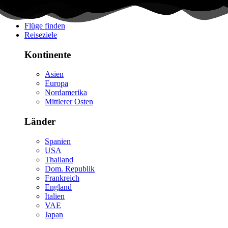
Flüge finden
Reiseziele
Kontinente
Asien
Europa
Nordamerika
Mittlerer Osten
Länder
Spanien
USA
Thailand
Dom. Republik
Frankreich
England
Italien
VAE
Japan