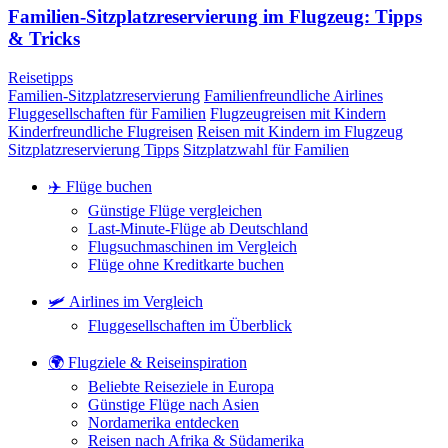
Familien-Sitzplatzreservierung im Flugzeug: Tipps
& Tricks
Reisetipps
Familien-Sitzplatzreservierung
Familienfreundliche Airlines
Fluggesellschaften für Familien
Flugzeugreisen mit Kindern
Kinderfreundliche Flugreisen
Reisen mit Kindern im Flugzeug
Sitzplatzreservierung Tipps
Sitzplatzwahl für Familien
✈️ Flüge buchen
Günstige Flüge vergleichen
Last-Minute-Flüge ab Deutschland
Flugsuchmaschinen im Vergleich
Flüge ohne Kreditkarte buchen
🛩️ Airlines im Vergleich
Fluggesellschaften im Überblick
🌍 Flugziele & Reiseinspiration
Beliebte Reiseziele in Europa
Günstige Flüge nach Asien
Nordamerika entdecken
Reisen nach Afrika & Südamerika