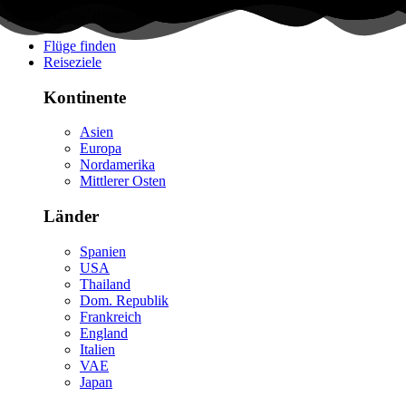
Flüge finden
Reiseziele
Kontinente
Asien
Europa
Nordamerika
Mittlerer Osten
Länder
Spanien
USA
Thailand
Dom. Republik
Frankreich
England
Italien
VAE
Japan