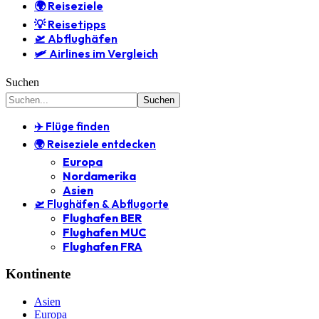
🌍 Reiseziele
💡 Reisetipps
🛫 Abflughäfen
🛩️ Airlines im Vergleich
Suchen
✈️ Flüge finden
🌍 Reiseziele entdecken
Europa
Nordamerika
Asien
🛫 Flughäfen & Abflugorte
Flughafen BER
Flughafen MUC
Flughafen FRA
Kontinente
Asien
Europa