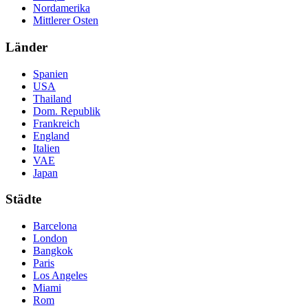
Nordamerika
Mittlerer Osten
Länder
Spanien
USA
Thailand
Dom. Republik
Frankreich
England
Italien
VAE
Japan
Städte
Barcelona
London
Bangkok
Paris
Los Angeles
Miami
Rom