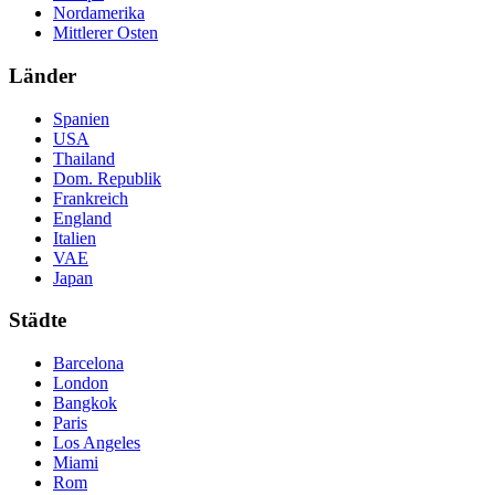
Nordamerika
Mittlerer Osten
Länder
Spanien
USA
Thailand
Dom. Republik
Frankreich
England
Italien
VAE
Japan
Städte
Barcelona
London
Bangkok
Paris
Los Angeles
Miami
Rom