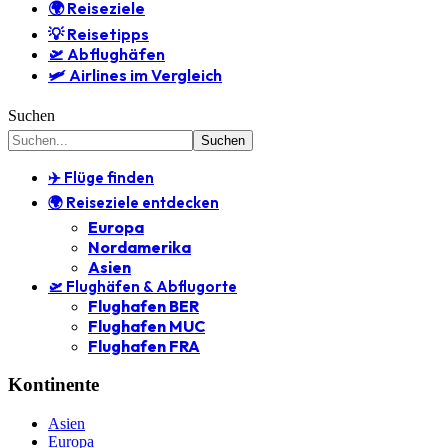
🌍 Reiseziele
💡 Reisetipps
🛫 Abflughäfen
🛩️ Airlines im Vergleich
Suchen
✈️ Flüge finden
🌍 Reiseziele entdecken
Europa
Nordamerika
Asien
🛫 Flughäfen & Abflugorte
Flughafen BER
Flughafen MUC
Flughafen FRA
Kontinente
Asien
Europa