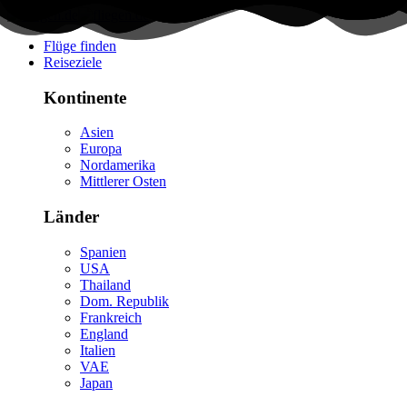
Flüge finden
Reiseziele
Kontinente
Asien
Europa
Nordamerika
Mittlerer Osten
Länder
Spanien
USA
Thailand
Dom. Republik
Frankreich
England
Italien
VAE
Japan