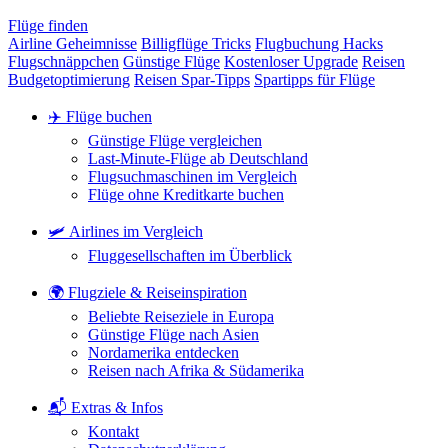
Flüge finden
Airline Geheimnisse
Billigflüge Tricks
Flugbuchung Hacks
Flugschnäppchen
Günstige Flüge
Kostenloser Upgrade
Reisen
Budgetoptimierung
Reisen Spar-Tipps
Spartipps für Flüge
✈️ Flüge buchen
Günstige Flüge vergleichen
Last-Minute-Flüge ab Deutschland
Flugsuchmaschinen im Vergleich
Flüge ohne Kreditkarte buchen
🛩️ Airlines im Vergleich
Fluggesellschaften im Überblick
🌍 Flugziele & Reiseinspiration
Beliebte Reiseziele in Europa
Günstige Flüge nach Asien
Nordamerika entdecken
Reisen nach Afrika & Südamerika
📬 Extras & Infos
Kontakt