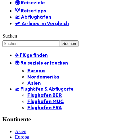
🌍 Reiseziele
💡 Reisetipps
🛫 Abflughäfen
🛩️ Airlines im Vergleich
Suchen
✈️ Flüge finden
🌍 Reiseziele entdecken
Europa
Nordamerika
Asien
🛫 Flughäfen & Abflugorte
Flughafen BER
Flughafen MUC
Flughafen FRA
Kontinente
Asien
Europa