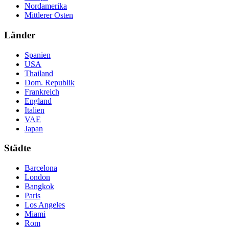
Nordamerika
Mittlerer Osten
Länder
Spanien
USA
Thailand
Dom. Republik
Frankreich
England
Italien
VAE
Japan
Städte
Barcelona
London
Bangkok
Paris
Los Angeles
Miami
Rom