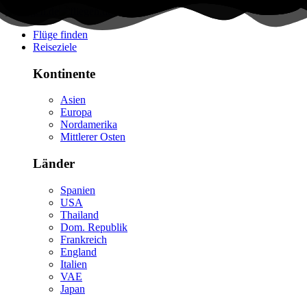
Flüge finden
Reiseziele
Kontinente
Asien
Europa
Nordamerika
Mittlerer Osten
Länder
Spanien
USA
Thailand
Dom. Republik
Frankreich
England
Italien
VAE
Japan