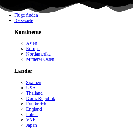
Flüge finden
Reiseziele
Kontinente
Asien
Europa
Nordamerika
Mittlerer Osten
Länder
Spanien
USA
Thailand
Dom. Republik
Frankreich
England
Italien
VAE
Japan