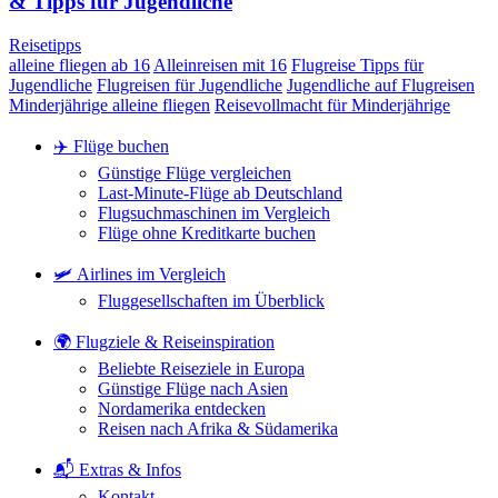
& Tipps für Jugendliche
Reisetipps
alleine fliegen ab 16
Alleinreisen mit 16
Flugreise Tipps für
Jugendliche
Flugreisen für Jugendliche
Jugendliche auf Flugreisen
Minderjährige alleine fliegen
Reisevollmacht für Minderjährige
✈️ Flüge buchen
Günstige Flüge vergleichen
Last-Minute-Flüge ab Deutschland
Flugsuchmaschinen im Vergleich
Flüge ohne Kreditkarte buchen
🛩️ Airlines im Vergleich
Fluggesellschaften im Überblick
🌍 Flugziele & Reiseinspiration
Beliebte Reiseziele in Europa
Günstige Flüge nach Asien
Nordamerika entdecken
Reisen nach Afrika & Südamerika
📬 Extras & Infos
Kontakt