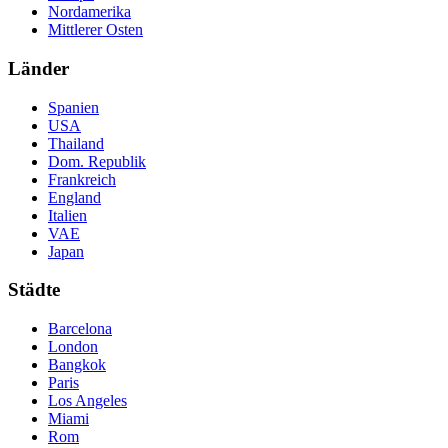
Nordamerika
Mittlerer Osten
Länder
Spanien
USA
Thailand
Dom. Republik
Frankreich
England
Italien
VAE
Japan
Städte
Barcelona
London
Bangkok
Paris
Los Angeles
Miami
Rom