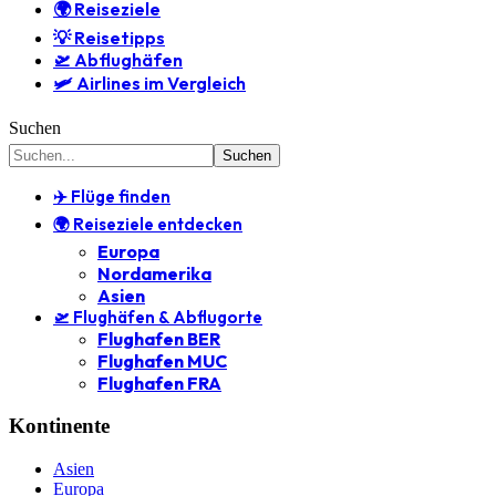
🌍 Reiseziele
💡 Reisetipps
🛫 Abflughäfen
🛩️ Airlines im Vergleich
Suchen
✈️ Flüge finden
🌍 Reiseziele entdecken
Europa
Nordamerika
Asien
🛫 Flughäfen & Abflugorte
Flughafen BER
Flughafen MUC
Flughafen FRA
Kontinente
Asien
Europa