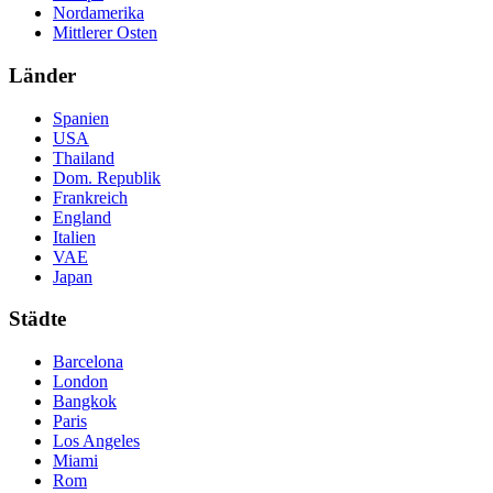
Nordamerika
Mittlerer Osten
Länder
Spanien
USA
Thailand
Dom. Republik
Frankreich
England
Italien
VAE
Japan
Städte
Barcelona
London
Bangkok
Paris
Los Angeles
Miami
Rom