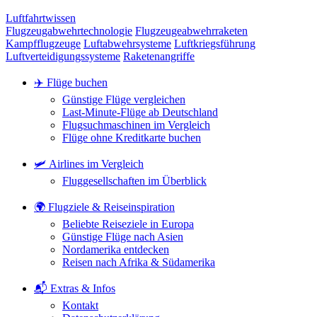
Luftfahrtwissen
Flugzeugabwehrtechnologie
Flugzeugeabwehrraketen
Kampfflugzeuge
Luftabwehrsysteme
Luftkriegsführung
Luftverteidigungssysteme
Raketenangriffe
✈️ Flüge buchen
Günstige Flüge vergleichen
Last-Minute-Flüge ab Deutschland
Flugsuchmaschinen im Vergleich
Flüge ohne Kreditkarte buchen
🛩️ Airlines im Vergleich
Fluggesellschaften im Überblick
🌍 Flugziele & Reiseinspiration
Beliebte Reiseziele in Europa
Günstige Flüge nach Asien
Nordamerika entdecken
Reisen nach Afrika & Südamerika
📬 Extras & Infos
Kontakt