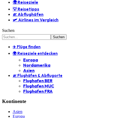
🌍 Reiseziele
💡 Reisetipps
🛫 Abflughäfen
🛩️ Airlines im Vergleich
Suchen
✈️ Flüge finden
🌍 Reiseziele entdecken
Europa
Nordamerika
Asien
🛫 Flughäfen & Abflugorte
Flughafen BER
Flughafen MUC
Flughafen FRA
Kontinente
Asien
Europa