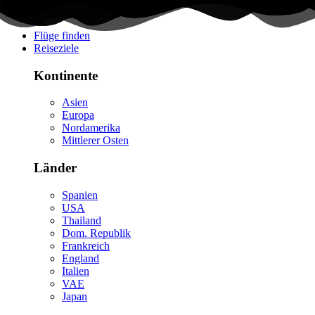
Flüge finden
Reiseziele
Kontinente
Asien
Europa
Nordamerika
Mittlerer Osten
Länder
Spanien
USA
Thailand
Dom. Republik
Frankreich
England
Italien
VAE
Japan