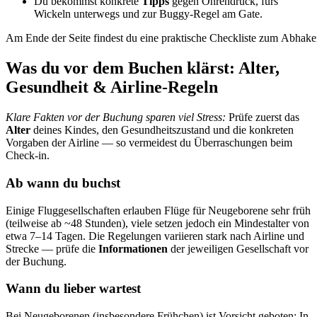
Du bekommst konkrete
Tipps
gegen Ohrendruck, fürs
Wickeln unterwegs und zur Buggy‑Regel am Gate.
Am Ende der Seite findest du eine praktische Checkliste zum Abhake
Was du vor dem Buchen klärst: Alter,
Gesundheit & Airline-Regeln
Klare Fakten vor der Buchung sparen viel Stress:
Prüfe zuerst das
Alter
deines Kindes, den Gesundheitszustand und die konkreten
Vorgaben der Airline — so vermeidest du Überraschungen beim
Check‑in.
Ab wann du buchst
Einige Fluggesellschaften erlauben Flüge für Neugeborene sehr früh
(teilweise ab ~48 Stunden), viele setzen jedoch ein Mindestalter von
etwa 7–14 Tagen. Die Regelungen variieren stark nach Airline und
Strecke — prüfe die
Informationen
der jeweiligen Gesellschaft vor
der Buchung.
Wann du lieber wartest
Bei Neugeborenen (insbesondere Frühchen) ist Vorsicht geboten: In