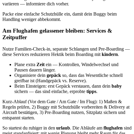
variieren — informiere dich vorher.
Packe eine einfache Schutzhülle ein, damit dein Buggy beim
Handling weniger abbekommt.
Am Flughafen gelassener bleiben: Services &
Zeitpuffer
Nutze Familien‑Check‑in, separate Schlangen und Pre‑Boarding —
diese Services reduzieren Hektik beim Boarding mit
kindern
.
Plane extra
Zeit
ein — Kontrollen, Windelwechsel und
Pausen dauern länger.
Organisiere dein
gepäck
so, dass das Wesentliche schnell
greifbar ist (Handgepäck vs. Reserve).
Beim Einsteigen: erst Gepäck verstauen, dann dein
baby
sichern — das sind einfache, erprobte
tipps
.
Kurz‑Ablauf (Vor dem Gate / Am Gate / Im Flug): 1) Maßen &
Regeln prüfen, 2) Buggy mit Schutzhülle vorbereiten & Delivery at
Aircraft bestätigen, 3) Pre‑Boarding nutzen, Sitzplatz sichern und
entspannt starten.
So startest du ruhiger in den
urlaub
. Die Abläufe am
flughafen
sind
meist standardisiert; mit wenig Planung bleibt mehr Raum für das,