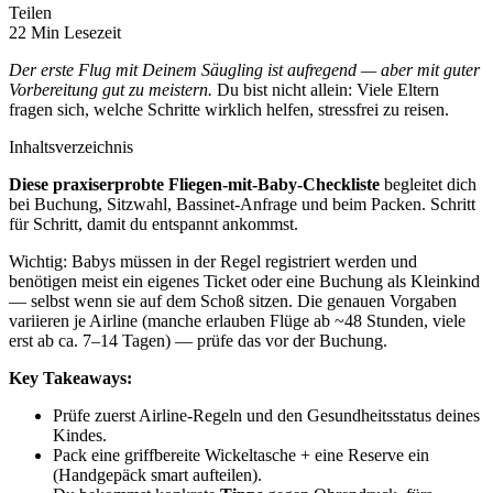
Teilen
22 Min Lesezeit
Der erste Flug mit Deinem Säugling ist aufregend — aber mit guter
Vorbereitung gut zu meistern.
Du bist nicht allein: Viele Eltern
fragen sich, welche Schritte wirklich helfen, stressfrei zu reisen.
Inhaltsverzeichnis
Diese praxiserprobte Fliegen‑mit‑Baby‑Checkliste
begleitet dich
bei Buchung, Sitzwahl, Bassinet‑Anfrage und beim Packen. Schritt
für Schritt, damit du entspannt ankommst.
Wichtig: Babys müssen in der Regel registriert werden und
benötigen meist ein eigenes Ticket oder eine Buchung als Kleinkind
— selbst wenn sie auf dem Schoß sitzen. Die genauen Vorgaben
variieren je Airline (manche erlauben Flüge ab ~48 Stunden, viele
erst ab ca. 7–14 Tagen) — prüfe das vor der Buchung.
Key Takeaways:
Prüfe zuerst Airline‑Regeln und den Gesundheitsstatus deines
Kindes.
Pack eine griffbereite Wickeltasche + eine Reserve ein
(Handgepäck smart aufteilen).