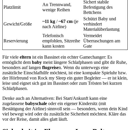
Sichert stabile
An Trennwand,
Platzlimit
Befestigung des
wenige Reihen
Bettchens
Schützt Baby und
~11 kg
/
~67 cm
(je
Gewicht/Größe
verhindert
nach Airline)
Materialüberlastung
Telefonisch
Vermeidet
Reservierung
empfohlen, Sitzreihe
Überraschungen am
kann kosten
Gate
Für viele
eltern
ist ein Bassinet ein echter Gamechanger: Es
ermöglicht dem
baby
meist längere Schlafphasen und gibt dir Ruhe,
besonders auf langen
flugreise
n. Wenn du unterwegs eine
zusätzliche Einschlafhilfe möchtest, ist eine kompakte Spieluhr bzw.
der Hörfreund von Rock my Sleep ein guter Begleiter — er ist klein,
leise und eignet sich gut im Bassinet oder zum Trösten bei kurzen
Schlafphasen.
Denke auch an Alternativen: Bei Start/Ankunft kann eine
zugelassene
babyschale
oder ein eigener Kindersitz (mit
Bestätigung der Airline) sinnvoll sein — besonders, wenn dein Kind
viel bewegt wird oder du zusätzliche Sicherheit möchtest. Kläre das
vor der Reise, damit alles glatt läuft.