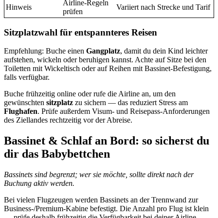
Airline-Regeln
Hinweis
Variiert nach Strecke und Tarif
prüfen
Sitzplatzwahl für entspannteres Reisen
Empfehlung: Buche einen
Gangplatz
, damit du dein Kind leichter
aufstehen, wickeln oder beruhigen kannst. Achte auf Sitze bei den
Toiletten mit Wickeltisch oder auf Reihen mit Bassinet‑Befestigung,
falls verfügbar.
Buche frühzeitig online oder rufe die Airline an, um den
gewünschten
sitzplatz
zu sichern — das reduziert Stress am
Flughafen
. Prüfe außerdem Visum‑ und Reisepass‑Anforderungen
des Ziellandes rechtzeitig vor der Abreise.
Bassinet & Schlaf an Bord: so sicherst du
dir das Babybettchen
Bassinets sind begrenzt; wer sie möchte, sollte direkt nach der
Buchung aktiv werden.
Bei vielen Flugzeugen werden Bassinets an der Trennwand zur
Business‑/Premium‑Kabine befestigt. Die Anzahl pro Flug ist klein
— prüfe deshalb frühzeitig die Verfügbarkeit bei deiner Airline.