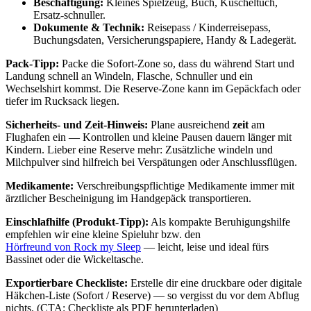
Beschäftigung:
Kleines Spielzeug, Buch, Kuscheltuch,
Ersatz‑schnuller.
Dokumente & Technik:
Reisepass / Kinderreisepass,
Buchungsdaten, Versicherungspapiere, Handy & Ladegerät.
Pack‑Tipp:
Packe die Sofort‑Zone so, dass du während Start und
Landung schnell an Windeln, Flasche, Schnuller und ein
Wechselshirt kommst. Die Reserve‑Zone kann im Gepäckfach oder
tiefer im Rucksack liegen.
Sicherheits- und Zeit‑Hinweis:
Plane ausreichend
zeit
am
Flughafen ein — Kontrollen und kleine Pausen dauern länger mit
Kindern. Lieber eine Reserve mehr: Zusätzliche windeln und
Milchpulver sind hilfreich bei Verspätungen oder Anschlussflügen.
Medikamente:
Verschreibungspflichtige Medikamente immer mit
ärztlicher Bescheinigung im Handgepäck transportieren.
Einschlafhilfe (Produkt‑Tipp):
Als kompakte Beruhigungshilfe
empfehlen wir eine kleine Spieluhr bzw. den
Hörfreund von Rock my Sleep
— leicht, leise und ideal fürs
Bassinet oder die Wickeltasche.
Exportierbare Checkliste:
Erstelle dir eine druckbare oder digitale
Häkchen‑Liste (Sofort / Reserve) — so vergisst du vor dem Abflug
nichts. (CTA: Checkliste als PDF herunterladen)