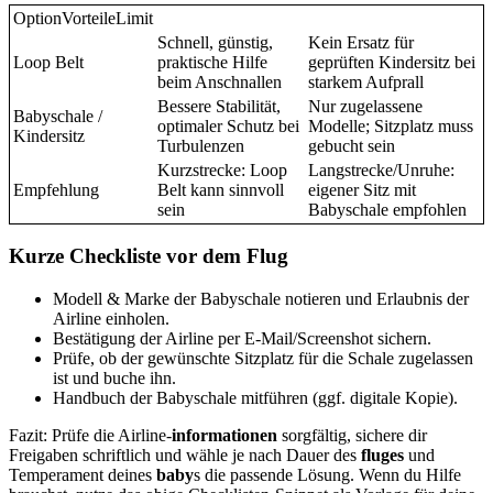
OptionVorteileLimit
Schnell, günstig,
Kein Ersatz für
Loop Belt
praktische Hilfe
geprüften Kindersitz bei
beim Anschnallen
starkem Aufprall
Bessere Stabilität,
Nur zugelassene
Babyschale /
optimaler Schutz bei
Modelle; Sitzplatz muss
Kindersitz
Turbulenzen
gebucht sein
Kurzstrecke: Loop
Langstrecke/Unruhe:
Empfehlung
Belt kann sinnvoll
eigener Sitz mit
sein
Babyschale empfohlen
Kurze Checkliste vor dem Flug
Modell & Marke der Babyschale notieren und Erlaubnis der
Airline einholen.
Bestätigung der Airline per E‑Mail/Screenshot sichern.
Prüfe, ob der gewünschte Sitzplatz für die Schale zugelassen
ist und buche ihn.
Handbuch der Babyschale mitführen (ggf. digitale Kopie).
Fazit: Prüfe die Airline‑
informationen
sorgfältig, sichere dir
Freigaben schriftlich und wähle je nach Dauer des
fluges
und
Temperament deines
baby
s die passende Lösung. Wenn du Hilfe