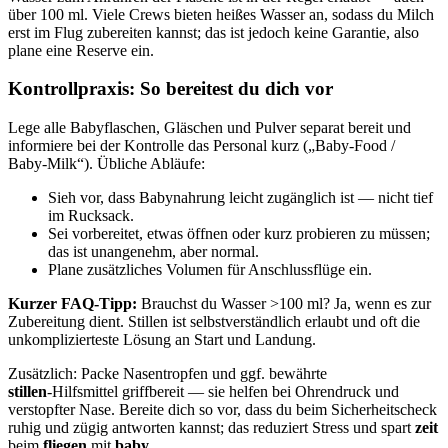
über 100 ml. Viele Crews bieten heißes Wasser an, sodass du Milch
erst im Flug zubereiten kannst; das ist jedoch keine Garantie, also
plane eine Reserve ein.
Kontrollpraxis: So bereitest du dich vor
Lege alle Babyflaschen, Gläschen und Pulver separat bereit und
informiere bei der Kontrolle das Personal kurz („Baby‑Food /
Baby‑Milk“). Übliche Abläufe:
Sieh vor, dass Babynahrung leicht zugänglich ist — nicht tief
im Rucksack.
Sei vorbereitet, etwas öffnen oder kurz probieren zu müssen;
das ist unangenehm, aber normal.
Plane zusätzliches Volumen für Anschlussflüge ein.
Kurzer FAQ‑Tipp:
Brauchst du Wasser >100 ml? Ja, wenn es zur
Zubereitung dient. Stillen ist selbstverständlich erlaubt und oft die
unkomplizierteste Lösung an Start und Landung.
Zusätzlich: Packe Nasentropfen und ggf. bewährte
stillen
‑Hilfsmittel griffbereit — sie helfen bei Ohrendruck und
verstopfter Nase. Bereite dich so vor, dass du beim Sicherheitscheck
ruhig und zügig antworten kannst; das reduziert Stress und spart
zeit
beim
fliegen
mit
baby
.