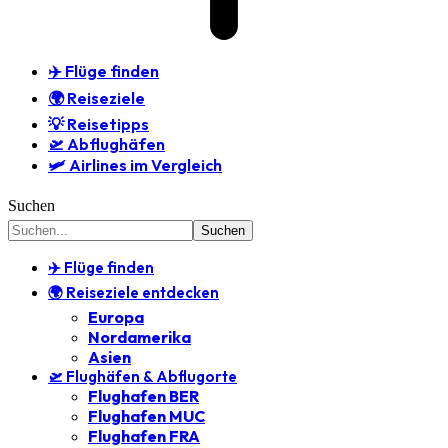
✈️ Flüge finden
🌍 Reiseziele
💡 Reisetipps
🛫 Abflughäfen
🛩️ Airlines im Vergleich
Suchen
✈️ Flüge finden
🌍 Reiseziele entdecken
Europa
Nordamerika
Asien
🛫 Flughäfen & Abflugorte
Flughafen BER
Flughafen MUC
Flughafen FRA