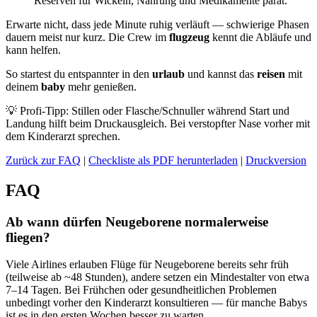
Reserven für Wickeln, Nahrung und Medikamente parat.
Erwarte nicht, dass jede Minute ruhig verläuft — schwierige Phasen
dauern meist nur kurz. Die Crew im
flugzeug
kennt die Abläufe und
kann helfen.
So startest du entspannter in den
urlaub
und kannst das
reisen
mit
deinem
baby
mehr genießen.
💡 Profi‑Tipp: Stillen oder Flasche/Schnuller während Start und
Landung hilft beim Druckausgleich. Bei verstopfter Nase vorher mit
dem Kinderarzt sprechen.
Zurück zur FAQ
|
Checkliste als PDF herunterladen
|
Druckversion
FAQ
Ab wann dürfen Neugeborene normalerweise
fliegen?
Viele Airlines erlauben Flüge für Neugeborene bereits sehr früh
(teilweise ab ~48 Stunden), andere setzen ein Mindestalter von etwa
7–14 Tagen. Bei Frühchen oder gesundheitlichen Problemen
unbedingt vorher den Kinderarzt konsultieren — für manche Babys
ist es in den ersten Wochen besser zu warten.