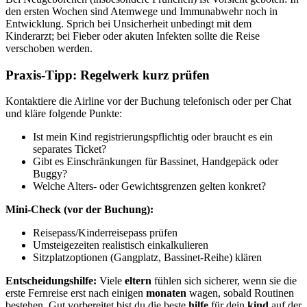
den ersten Wochen sind Atemwege und Immunabwehr noch in
Entwicklung. Sprich bei Unsicherheit unbedingt mit dem
Kinderarzt; bei Fieber oder akuten Infekten sollte die Reise
verschoben werden.
Praxis‑Tipp: Regelwerk kurz prüfen
Kontaktiere die Airline vor der Buchung telefonisch oder per Chat
und kläre folgende Punkte:
Ist mein Kind registrierungspflichtig oder braucht es ein
separates Ticket?
Gibt es Einschränkungen für Bassinet, Handgepäck oder
Buggy?
Welche Alters- oder Gewichtsgrenzen gelten konkret?
Mini-Check (vor der Buchung):
Reisepass/Kinderreisepass prüfen
Umsteigezeiten realistisch einkalkulieren
Sitzplatzoptionen (Gangplatz, Bassinet‑Reihe) klären
Entscheidungshilfe:
Viele
eltern
fühlen sich sicherer, wenn sie die
erste Fernreise erst nach einigen
monaten
wagen, sobald Routinen
bestehen. Gut vorbereitet bist du die beste
hilfe
für dein
kind
auf der