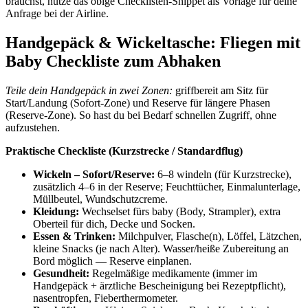
brauchst, nutze das obige Checklisten‑Snippet als Vorlage für deine
Anfrage bei der Airline.
Handgepäck & Wickeltasche: Fliegen mit
Baby Checkliste zum Abhaken
Teile dein Handgepäck in zwei Zonen:
griffbereit am Sitz für
Start/Landung (Sofort‑Zone) und Reserve für längere Phasen
(Reserve‑Zone). So hast du bei Bedarf schnellen Zugriff, ohne
aufzustehen.
Praktische Checkliste (Kurzstrecke / Standardflug)
Wickeln – Sofort/Reserve:
6–8 windeln (für Kurzstrecke),
zusätzlich 4–6 in der Reserve; Feuchttücher, Einmalunterlage,
Müllbeutel, Wundschutzcreme.
Kleidung:
Wechselset fürs baby (Body, Strampler), extra
Oberteil für dich, Decke und Socken.
Essen & Trinken:
Milchpulver, Flasche(n), Löffel, Lätzchen,
kleine Snacks (je nach Alter). Wasser/heiße Zubereitung an
Bord möglich — Reserve einplanen.
Gesundheit:
Regelmäßige medikamente (immer im
Handgepäck + ärztliche Bescheinigung bei Rezeptpflicht),
nasentropfen, Fieberthermometer.