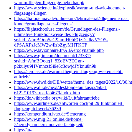
warum-fliegen-flugzeuge-ueberhaupt/
https://www.science.lu/de/physik/warum-und-wie-koennen-
flugzeuge-fliegen
https://lba-openuav.de/onlinekurs/lehrmaterial/allgemeine-uas-
kunde/grundlagen-des-fliegens/
https://flightschoolusa.com/de/Grundlagen-des-Fliegens,-
ultimative-Funktionsweise-des-Flugzeugs/?
srsltid=AfmBOooSaG9hmIH0bFQzD_JkvV5Q5-
dPSAXPzJcMW2w4lzbZgyMHTKTP
https://www.lavionnaire.fr/AllAerodynamik.php
https://www.grin.com/document/123331?
srsltid=AfmBOoqq1_5ZoEV3EGgn-
p2kuiyu9HVmnzsfSi9e6c3owjdJYknu8n9k
https://aerotask.de/warum-fliegt-ein-flugzeug-wie-entsteht-
auftrieb/
https://www.dwd.de/DE/wetter/thema_des_tages/2022/10/30.h
https://www.dlr.de/next/desktopdefault.aspx/tabid-
6122/10193_read-24679/index.htm
https://de.wikipedia.org/wiki/Luftfahrtantriebe
https://www.airliners.de/antworten-cockpit-29-funktioniert-
flugzeugtriebwerk/36239
https://kompendium.ivao.de/Steuerung
https://www.mig-21-online.de/home-
2/aerodynamik/manoevrierfaehigkeit/
https://tu-