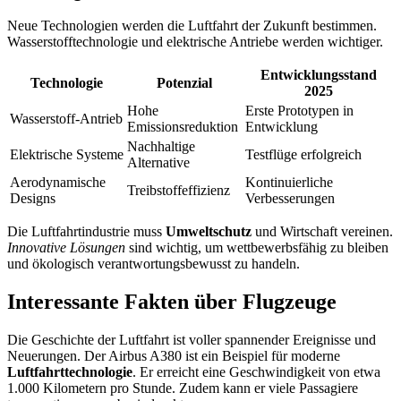
Neue Technologien werden die Luftfahrt der Zukunft bestimmen.
Wasserstofftechnologie und elektrische Antriebe werden wichtiger.
Entwicklungsstand
Technologie
Potenzial
2025
Hohe
Erste Prototypen in
Wasserstoff-Antrieb
Emissionsreduktion
Entwicklung
Nachhaltige
Elektrische Systeme
Testflüge erfolgreich
Alternative
Aerodynamische
Kontinuierliche
Treibstoffeffizienz
Designs
Verbesserungen
Die Luftfahrtindustrie muss
Umweltschutz
und Wirtschaft vereinen.
Innovative Lösungen
sind wichtig, um wettbewerbsfähig zu bleiben
und ökologisch verantwortungsbewusst zu handeln.
Interessante Fakten über Flugzeuge
Die Geschichte der Luftfahrt ist voller spannender Ereignisse und
Neuerungen. Der Airbus A380 ist ein Beispiel für moderne
Luftfahrttechnologie
. Er erreicht eine Geschwindigkeit von etwa
1.000 Kilometern pro Stunde. Zudem kann er viele Passagiere