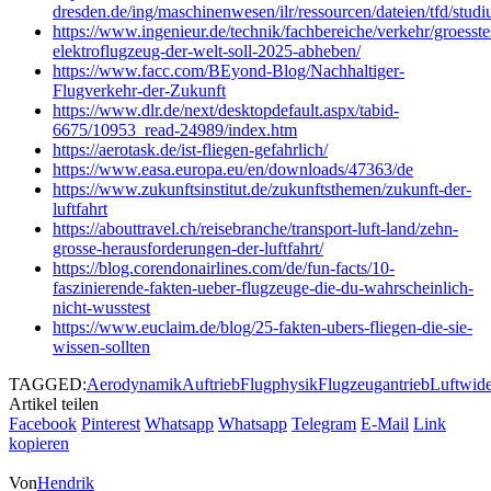
dresden.de/ing/maschinenwesen/ilr/ressourcen/dateien/tfd/stu
https://www.ingenieur.de/technik/fachbereiche/verkehr/groesste
elektroflugzeug-der-welt-soll-2025-abheben/
https://www.facc.com/BEyond-Blog/Nachhaltiger-
Flugverkehr-der-Zukunft
https://www.dlr.de/next/desktopdefault.aspx/tabid-
6675/10953_read-24989/index.htm
https://aerotask.de/ist-fliegen-gefahrlich/
https://www.easa.europa.eu/en/downloads/47363/de
https://www.zukunftsinstitut.de/zukunftsthemen/zukunft-der-
luftfahrt
https://abouttravel.ch/reisebranche/transport-luft-land/zehn-
grosse-herausforderungen-der-luftfahrt/
https://blog.corendonairlines.com/de/fun-facts/10-
faszinierende-fakten-ueber-flugzeuge-die-du-wahrscheinlich-
nicht-wusstest
https://www.euclaim.de/blog/25-fakten-ubers-fliegen-die-sie-
wissen-sollten
TAGGED:
Aerodynamik
Auftrieb
Flugphysik
Flugzeugantrieb
Luftwide
Artikel teilen
Facebook
Pinterest
Whatsapp
Whatsapp
Telegram
E-Mail
Link
kopieren
Von
Hendrik