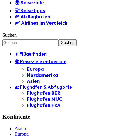
🌍 Reiseziele
💡 Reisetipps
🛫 Abflughäfen
🛩️ Airlines im Vergleich
Suchen
✈️ Flüge finden
🌍 Reiseziele entdecken
Europa
Nordamerika
Asien
🛫 Flughäfen & Abflugorte
Flughafen BER
Flughafen MUC
Flughafen FRA
Kontinente
Asien
Europa