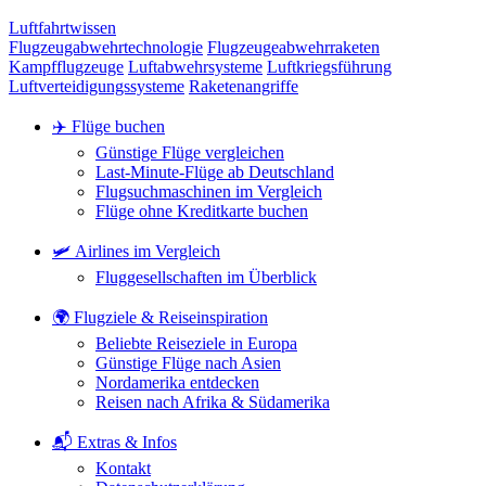
Luftfahrtwissen
Flugzeugabwehrtechnologie
Flugzeugeabwehrraketen
Kampfflugzeuge
Luftabwehrsysteme
Luftkriegsführung
Luftverteidigungssysteme
Raketenangriffe
✈️ Flüge buchen
Günstige Flüge vergleichen
Last-Minute-Flüge ab Deutschland
Flugsuchmaschinen im Vergleich
Flüge ohne Kreditkarte buchen
🛩️ Airlines im Vergleich
Fluggesellschaften im Überblick
🌍 Flugziele & Reiseinspiration
Beliebte Reiseziele in Europa
Günstige Flüge nach Asien
Nordamerika entdecken
Reisen nach Afrika & Südamerika
📬 Extras & Infos
Kontakt