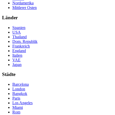
Nordamerika
Mittlerer Osten
Länder
Spanien
USA
Thailand
Dom. Republik
Frankreich
England
Italien
VAE
Japan
Städte
Barcelona
London
Bangkok
Paris
Los Angeles
Miami
Rom