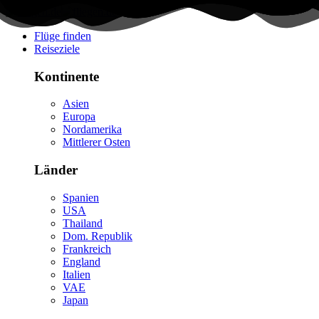
Flüge finden
Reiseziele
Kontinente
Asien
Europa
Nordamerika
Mittlerer Osten
Länder
Spanien
USA
Thailand
Dom. Republik
Frankreich
England
Italien
VAE
Japan