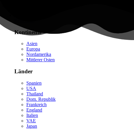
Flüge finden
Reiseziele
Kontinente
Asien
Europa
Nordamerika
Mittlerer Osten
Länder
Spanien
USA
Thailand
Dom. Republik
Frankreich
England
Italien
VAE
Japan