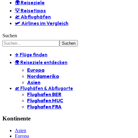
🌍 Reiseziele
💡 Reisetipps
🛫 Abflughäfen
🛩️ Airlines im Vergleich
Suchen
✈️ Flüge finden
🌍 Reiseziele entdecken
Europa
Nordamerika
Asien
🛫 Flughäfen & Abflugorte
Flughafen BER
Flughafen MUC
Flughafen FRA
Kontinente
Asien
Europa