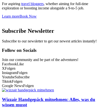
For aspiring
travel bloggers
, whether aiming for full-time
exploration or boosting income alongside a 9-to-5 job.
Learn more
Book Now
Subscribe Newsletter
Subscribe to our newsletter to get our newest articles instantly!
Follow on Socials
Join our community and be part of the adventures!
Facebook
Like
X
Folgen
Instagram
Folgen
Youtube
Subscribe
Tiktok
Folgen
Google News
Folgen
Wizzair Handgepäck mitnehmen: Alles, was du
wissen musst