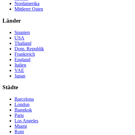
Nordamerika
Mittlerer Osten
Länder
Spanien
USA
Thailand
Dom. Republik
Frankreich
England
Italien
VAE
Japan
Städte
Barcelona
London
Bangkok
Paris
Los Angeles
Miami
Rom