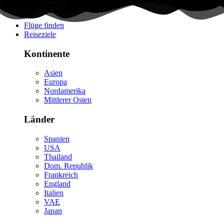
Flüge finden
Reiseziele
Kontinente
Asien
Europa
Nordamerika
Mittlerer Osten
Länder
Spanien
USA
Thailand
Dom. Republik
Frankreich
England
Italien
VAE
Japan