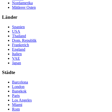
Nordamerika
Mittlerer Osten
Länder
Spanien
USA
Thailand
Dom. Republik
Frankreich
England
Italien
VAE
Japan
Städte
Barcelona
London
Bangkok
Paris
Los Angeles
Miami
Rom