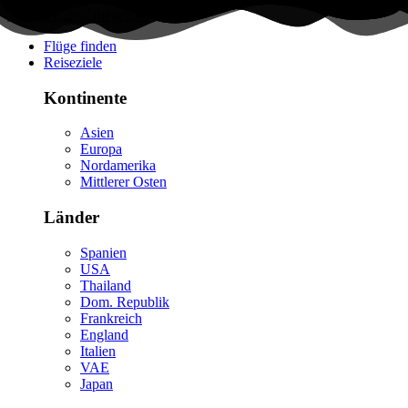
Flüge finden
Reiseziele
Kontinente
Asien
Europa
Nordamerika
Mittlerer Osten
Länder
Spanien
USA
Thailand
Dom. Republik
Frankreich
England
Italien
VAE
Japan