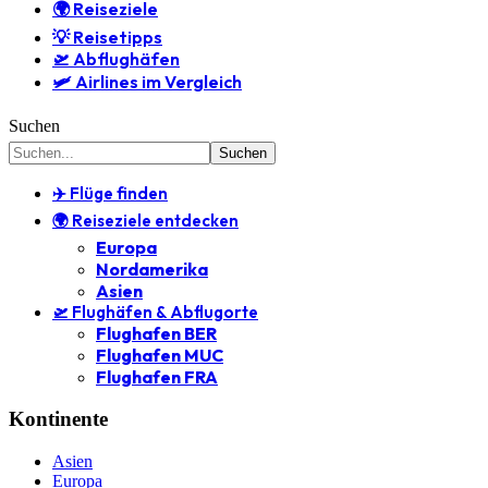
🌍 Reiseziele
💡 Reisetipps
🛫 Abflughäfen
🛩️ Airlines im Vergleich
Suchen
✈️ Flüge finden
🌍 Reiseziele entdecken
Europa
Nordamerika
Asien
🛫 Flughäfen & Abflugorte
Flughafen BER
Flughafen MUC
Flughafen FRA
Kontinente
Asien
Europa