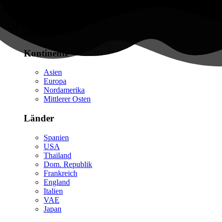
Flüge finden
Reiseziele
Kontinente
Asien
Europa
Nordamerika
Mittlerer Osten
Länder
Spanien
USA
Thailand
Dom. Republik
Frankreich
England
Italien
VAE
Japan