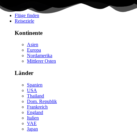
Flüge finden
Reiseziele
Kontinente
Asien
Europa
Nordamerika
Mittlerer Osten
Länder
Spanien
USA
Thailand
Dom. Republik
Frankreich
England
Italien
VAE
Japan