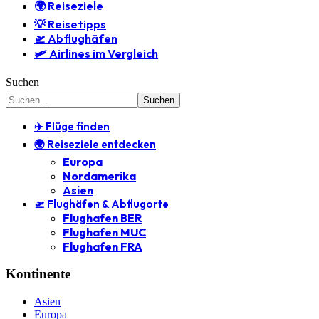
🌍 Reiseziele
💡 Reisetipps
🛫 Abflughäfen
🛩️ Airlines im Vergleich
Suchen
✈️ Flüge finden
🌍 Reiseziele entdecken
Europa
Nordamerika
Asien
🛫 Flughäfen & Abflugorte
Flughafen BER
Flughafen MUC
Flughafen FRA
Kontinente
Asien
Europa