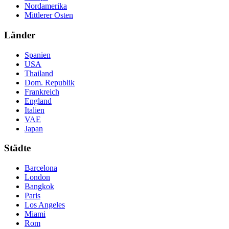
Nordamerika
Mittlerer Osten
Länder
Spanien
USA
Thailand
Dom. Republik
Frankreich
England
Italien
VAE
Japan
Städte
Barcelona
London
Bangkok
Paris
Los Angeles
Miami
Rom