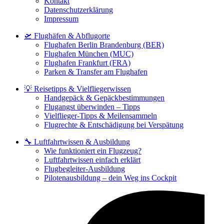
Kontakt
Datenschutzerklärung
Impressum
🛫 Flughäfen & Abflugorte
Flughafen Berlin Brandenburg (BER)
Flughafen München (MUC)
Flughafen Frankfurt (FRA)
Parken & Transfer am Flughafen
💡 Reisetipps & Vielfliegerwissen
Handgepäck & Gepäckbestimmungen
Flugangst überwinden – Tipps
Vielflieger-Tipps & Meilensammeln
Flugrechte & Entschädigung bei Verspätung
🔧 Luftfahrtwissen & Ausbildung
Wie funktioniert ein Flugzeug?
Luftfahrtwissen einfach erklärt
Flugbegleiter-Ausbildung
Pilotenausbildung – dein Weg ins Cockpit