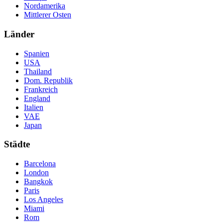
Nordamerika
Mittlerer Osten
Länder
Spanien
USA
Thailand
Dom. Republik
Frankreich
England
Italien
VAE
Japan
Städte
Barcelona
London
Bangkok
Paris
Los Angeles
Miami
Rom