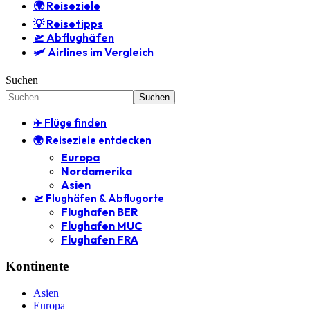
🌍 Reiseziele
💡 Reisetipps
🛫 Abflughäfen
🛩️ Airlines im Vergleich
Suchen
✈️ Flüge finden
🌍 Reiseziele entdecken
Europa
Nordamerika
Asien
🛫 Flughäfen & Abflugorte
Flughafen BER
Flughafen MUC
Flughafen FRA
Kontinente
Asien
Europa