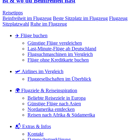
ist & wo du Beinfreiheit hast
Reisetipps
Beinfreiheit im Flugzeug
Beste Sitzplatz im Flugzeug
Flugzeug
Sitzplatzwahl
Ruhe im Flugzeug
✈️ Flüge buchen
Günstige Flüge vergleichen
Last-Minute-Flüge ab Deutschland
Flugsuchmaschinen im Vergleich
Flüge ohne Kreditkarte buchen
🛩️ Airlines im Vergleich
Fluggesellschaften im Überblick
🌍 Flugziele & Reiseinspiration
Beliebte Reiseziele in Europa
Günstige Flüge nach Asien
Nordamerika entdecken
Reisen nach Afrika & Südamerika
📬 Extras & Infos
Kontakt
Datenschutzerklärung