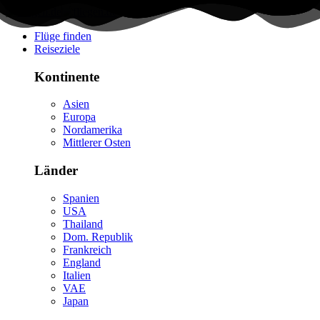
Flüge finden
Reiseziele
Kontinente
Asien
Europa
Nordamerika
Mittlerer Osten
Länder
Spanien
USA
Thailand
Dom. Republik
Frankreich
England
Italien
VAE
Japan