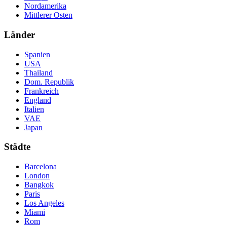
Nordamerika
Mittlerer Osten
Länder
Spanien
USA
Thailand
Dom. Republik
Frankreich
England
Italien
VAE
Japan
Städte
Barcelona
London
Bangkok
Paris
Los Angeles
Miami
Rom