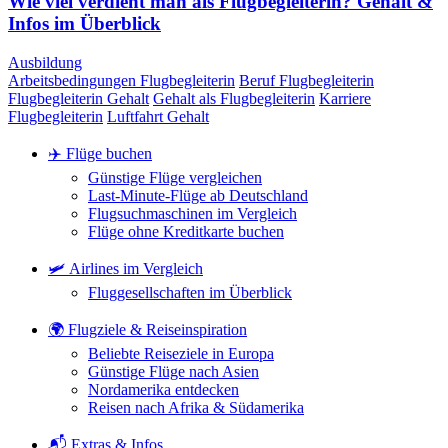
Wie viel verdient man als Flugbegleiterin? Gehalt &
Infos im Überblick
Ausbildung
Arbeitsbedingungen Flugbegleiterin
Beruf Flugbegleiterin
Flugbegleiterin Gehalt
Gehalt als Flugbegleiterin
Karriere
Flugbegleiterin
Luftfahrt Gehalt
✈️ Flüge buchen
Günstige Flüge vergleichen
Last-Minute-Flüge ab Deutschland
Flugsuchmaschinen im Vergleich
Flüge ohne Kreditkarte buchen
🛩️ Airlines im Vergleich
Fluggesellschaften im Überblick
🌍 Flugziele & Reiseinspiration
Beliebte Reiseziele in Europa
Günstige Flüge nach Asien
Nordamerika entdecken
Reisen nach Afrika & Südamerika
📬 Extras & Infos