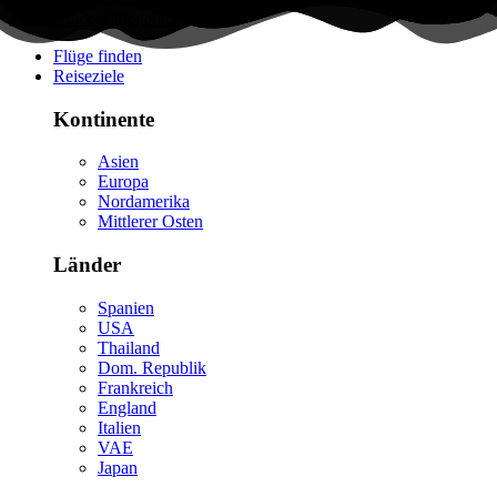
Flüge finden
Reiseziele
Kontinente
Asien
Europa
Nordamerika
Mittlerer Osten
Länder
Spanien
USA
Thailand
Dom. Republik
Frankreich
England
Italien
VAE
Japan