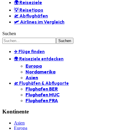
🌍 Reiseziele
💡 Reisetipps
🛫 Abflughäfen
🛩️ Airlines im Vergleich
Suchen
✈️ Flüge finden
🌍 Reiseziele entdecken
Europa
Nordamerika
Asien
🛫 Flughäfen & Abflugorte
Flughafen BER
Flughafen MUC
Flughafen FRA
Kontinente
Asien
Europa