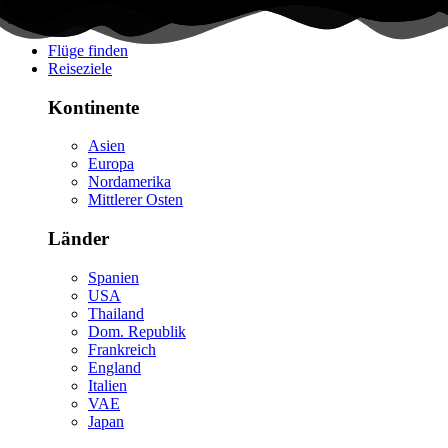
Flüge finden
Reiseziele
Kontinente
Asien
Europa
Nordamerika
Mittlerer Osten
Länder
Spanien
USA
Thailand
Dom. Republik
Frankreich
England
Italien
VAE
Japan