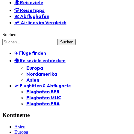
🌍 Reiseziele
💡 Reisetipps
🛫 Abflughäfen
🛩️ Airlines im Vergleich
Suchen
✈️ Flüge finden
🌍 Reiseziele entdecken
Europa
Nordamerika
Asien
🛫 Flughäfen & Abflugorte
Flughafen BER
Flughafen MUC
Flughafen FRA
Kontinente
Asien
Europa