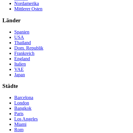
Nordamerika
Mittlerer Osten
Länder
Spanien
USA
Thailand
Dom. Republik
Frankreich
England
Italien
VAE
Japan
Städte
Barcelona
London
Bangkok
Paris
Los Angeles
Miami
Rom