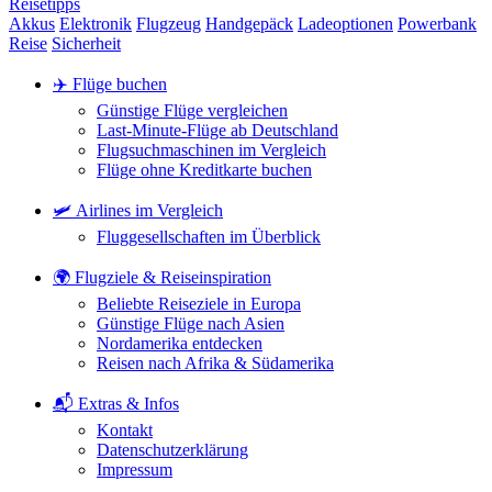
Reisetipps
Akkus
Elektronik
Flugzeug
Handgepäck
Ladeoptionen
Powerbank
Reise
Sicherheit
✈️ Flüge buchen
Günstige Flüge vergleichen
Last-Minute-Flüge ab Deutschland
Flugsuchmaschinen im Vergleich
Flüge ohne Kreditkarte buchen
🛩️ Airlines im Vergleich
Fluggesellschaften im Überblick
🌍 Flugziele & Reiseinspiration
Beliebte Reiseziele in Europa
Günstige Flüge nach Asien
Nordamerika entdecken
Reisen nach Afrika & Südamerika
📬 Extras & Infos
Kontakt
Datenschutzerklärung
Impressum