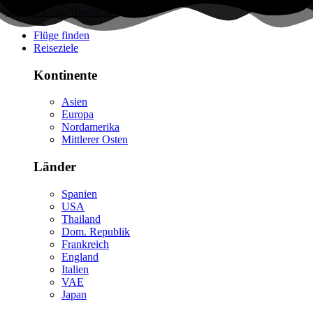
Flüge finden
Reiseziele
Kontinente
Asien
Europa
Nordamerika
Mittlerer Osten
Länder
Spanien
USA
Thailand
Dom. Republik
Frankreich
England
Italien
VAE
Japan