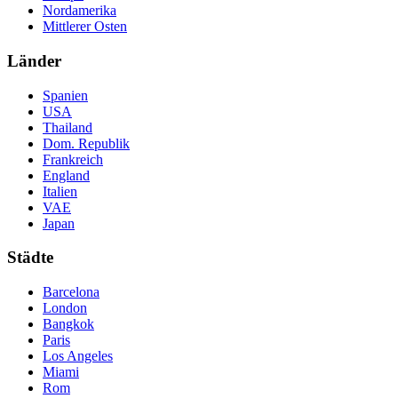
Nordamerika
Mittlerer Osten
Länder
Spanien
USA
Thailand
Dom. Republik
Frankreich
England
Italien
VAE
Japan
Städte
Barcelona
London
Bangkok
Paris
Los Angeles
Miami
Rom