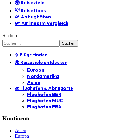
🌍 Reiseziele
💡 Reisetipps
🛫 Abflughäfen
🛩️ Airlines im Vergleich
Suchen
✈️ Flüge finden
🌍 Reiseziele entdecken
Europa
Nordamerika
Asien
🛫 Flughäfen & Abflugorte
Flughafen BER
Flughafen MUC
Flughafen FRA
Kontinente
Asien
Europa