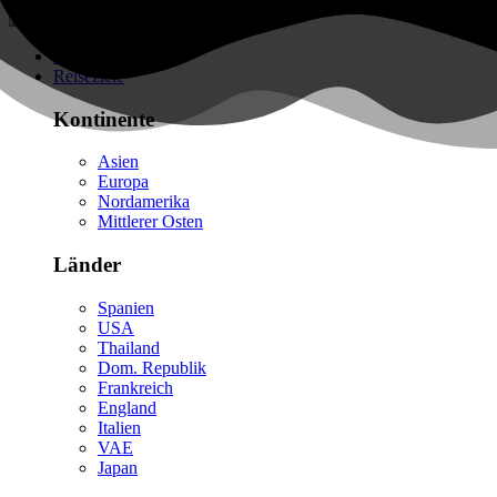
Flüge finden
Reiseziele
Kontinente
Asien
Europa
Nordamerika
Mittlerer Osten
Länder
Spanien
USA
Thailand
Dom. Republik
Frankreich
England
Italien
VAE
Japan