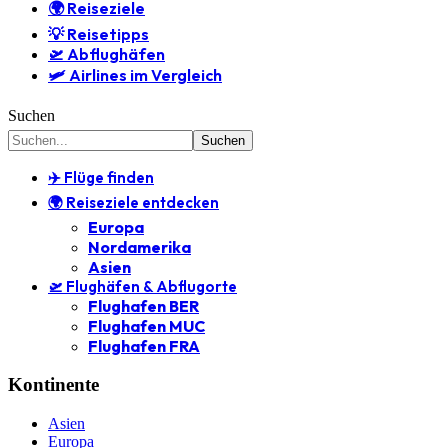
🌍 Reiseziele
💡 Reisetipps
🛫 Abflughäfen
🛩️ Airlines im Vergleich
Suchen
✈️ Flüge finden
🌍 Reiseziele entdecken
Europa
Nordamerika
Asien
🛫 Flughäfen & Abflugorte
Flughafen BER
Flughafen MUC
Flughafen FRA
Kontinente
Asien
Europa