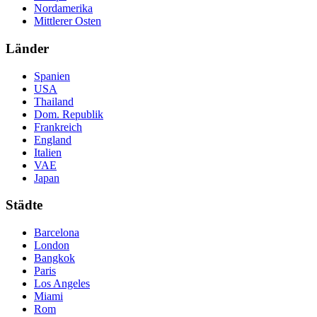
Nordamerika
Mittlerer Osten
Länder
Spanien
USA
Thailand
Dom. Republik
Frankreich
England
Italien
VAE
Japan
Städte
Barcelona
London
Bangkok
Paris
Los Angeles
Miami
Rom