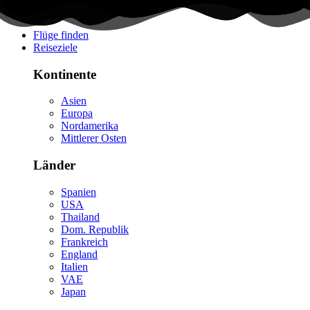
Flüge finden
Reiseziele
Kontinente
Asien
Europa
Nordamerika
Mittlerer Osten
Länder
Spanien
USA
Thailand
Dom. Republik
Frankreich
England
Italien
VAE
Japan