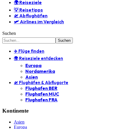
🌍 Reiseziele
💡 Reisetipps
🛫 Abflughäfen
🛩️ Airlines im Vergleich
Suchen
✈️ Flüge finden
🌍 Reiseziele entdecken
Europa
Nordamerika
Asien
🛫 Flughäfen & Abflugorte
Flughafen BER
Flughafen MUC
Flughafen FRA
Kontinente
Asien
Europa