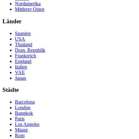
Nordamerika
Mittlerer Osten
Länder
Spanien
USA
Thailand
Dom. Republik
Frankreich
England
Italien
VAE
Japan
Städte
Barcelona
London
Bangkok
Paris
Los Angeles
Miami
Rom