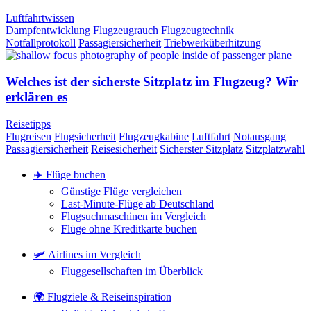
Luftfahrtwissen
Dampfentwicklung
Flugzeugrauch
Flugzeugtechnik
Notfallprotokoll
Passagiersicherheit
Triebwerküberhitzung
Welches ist der sicherste Sitzplatz im Flugzeug? Wir
erklären es
Reisetipps
Flugreisen
Flugsicherheit
Flugzeugkabine
Luftfahrt
Notausgang
Passagiersicherheit
Reisesicherheit
Sicherster Sitzplatz
Sitzplatzwahl
✈️ Flüge buchen
Günstige Flüge vergleichen
Last-Minute-Flüge ab Deutschland
Flugsuchmaschinen im Vergleich
Flüge ohne Kreditkarte buchen
🛩️ Airlines im Vergleich
Fluggesellschaften im Überblick
🌍 Flugziele & Reiseinspiration