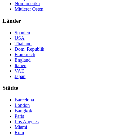
Nordamerika
Mittlerer Osten
Länder
Spanien
USA
Thailand
Dom. Republik
Frankreich
England
Italien
VAE
Japan
Städte
Barcelona
London
Bangkok
Paris
Los Angeles
Miami
Rom