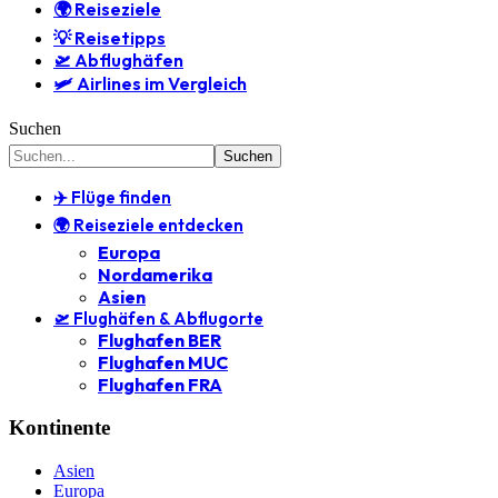
🌍 Reiseziele
💡 Reisetipps
🛫 Abflughäfen
🛩️ Airlines im Vergleich
Suchen
✈️ Flüge finden
🌍 Reiseziele entdecken
Europa
Nordamerika
Asien
🛫 Flughäfen & Abflugorte
Flughafen BER
Flughafen MUC
Flughafen FRA
Kontinente
Asien
Europa