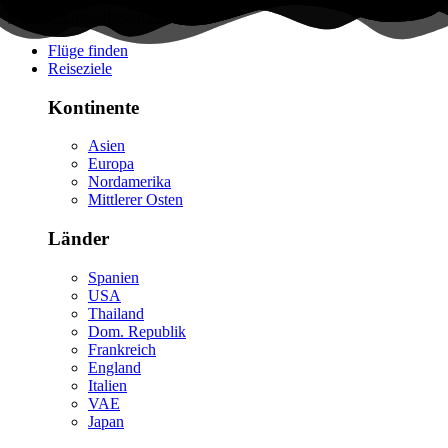
Flüge finden
Reiseziele
Kontinente
Asien
Europa
Nordamerika
Mittlerer Osten
Länder
Spanien
USA
Thailand
Dom. Republik
Frankreich
England
Italien
VAE
Japan