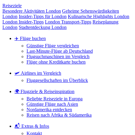
Reiseziele
Besondere Aktivitäten London
Geheime Sehenswürdigkeiten
London
Insider-Tipps für London
Kulinarische Highlights London
London Insider-Tipps
London Transport-Tipps
Reiseplanung
London
Stadtentdeckung London
✈️ Flüge buchen
Günstige Flüge vergleichen
Last-Minute-Flüge ab Deutschland
Flugsuchmaschinen im Vergleich
Flüge ohne Kreditkarte buchen
🛩️ Airlines im Vergleich
Fluggesellschaften im Überblick
🌍 Flugziele & Reiseinspiration
Beliebte Reiseziele in Europa
Günstige Flüge nach Asien
Nordamerika entdecken
Reisen nach Afrika & Südamerika
📬 Extras & Infos
Kontakt