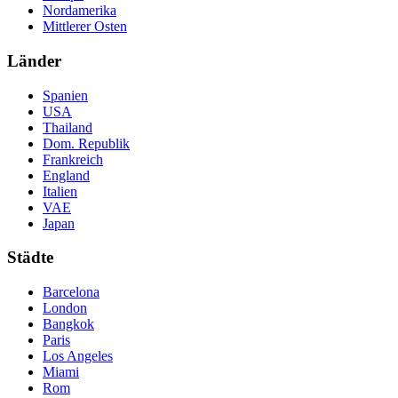
Nordamerika
Mittlerer Osten
Länder
Spanien
USA
Thailand
Dom. Republik
Frankreich
England
Italien
VAE
Japan
Städte
Barcelona
London
Bangkok
Paris
Los Angeles
Miami
Rom