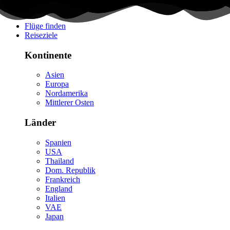
Flüge finden
Reiseziele
Kontinente
Asien
Europa
Nordamerika
Mittlerer Osten
Länder
Spanien
USA
Thailand
Dom. Republik
Frankreich
England
Italien
VAE
Japan