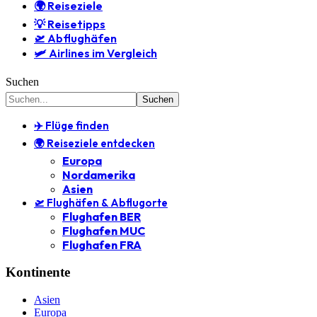
🌍 Reiseziele
💡 Reisetipps
🛫 Abflughäfen
🛩️ Airlines im Vergleich
Suchen
✈️ Flüge finden
🌍 Reiseziele entdecken
Europa
Nordamerika
Asien
🛫 Flughäfen & Abflugorte
Flughafen BER
Flughafen MUC
Flughafen FRA
Kontinente
Asien
Europa