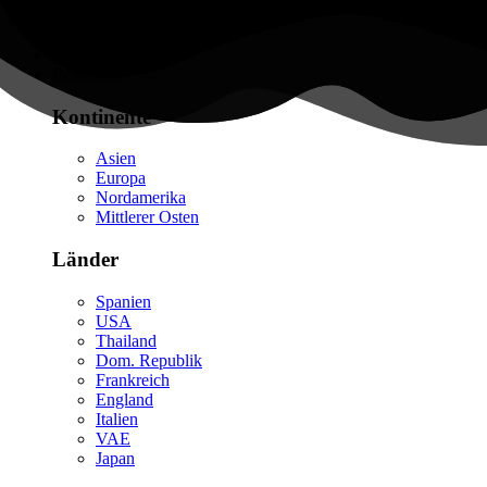
Flüge finden
Reiseziele
Kontinente
Asien
Europa
Nordamerika
Mittlerer Osten
Länder
Spanien
USA
Thailand
Dom. Republik
Frankreich
England
Italien
VAE
Japan