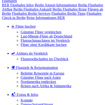
Flughäfen
BER Flughafen Infos
Berlin Airport Informationen
Berlin Flughafen
Abflug
Berlin Flughafen Ankunft
Berlin Flughafen Reise
Fliegen ab
Berlin
Flughafen Berlin Services
Flughafen Berlin Tipps
Flughafen
Check-in Berlin
Reise Informationen BER
✈️ Flüge buchen
Günstige Flüge vergleichen
Last-Minute-Flüge ab Deutschland
Flugsuchmaschinen im Vergleich
Flüge ohne Kreditkarte buchen
🛩️ Airlines im Vergleich
Fluggesellschaften im Überblick
🌍 Flugziele & Reiseinspiration
Beliebte Reiseziele in Europa
Günstige Flüge nach Asien
Nordamerika entdecken
Reisen nach Afrika & Südamerika
📬 Extras & Infos
Kontakt
Datenschutzerklärung