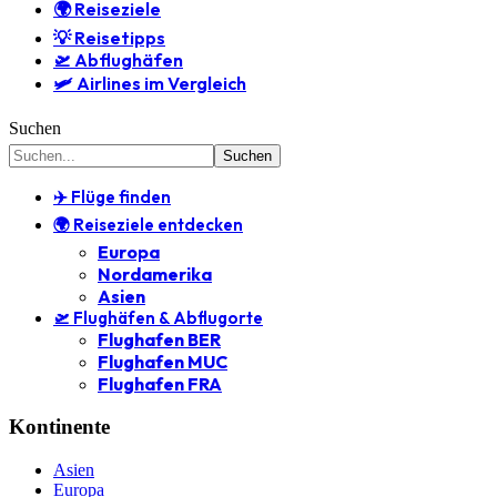
🌍 Reiseziele
💡 Reisetipps
🛫 Abflughäfen
🛩️ Airlines im Vergleich
Suchen
✈️ Flüge finden
🌍 Reiseziele entdecken
Europa
Nordamerika
Asien
🛫 Flughäfen & Abflugorte
Flughafen BER
Flughafen MUC
Flughafen FRA
Kontinente
Asien
Europa