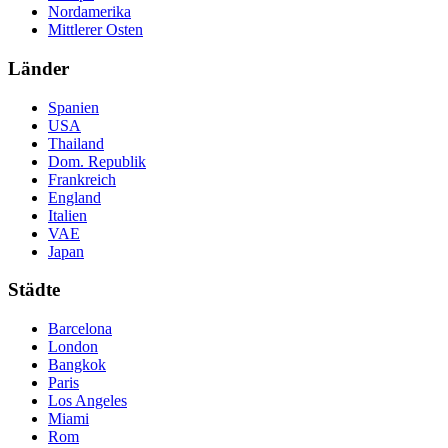
Nordamerika
Mittlerer Osten
Länder
Spanien
USA
Thailand
Dom. Republik
Frankreich
England
Italien
VAE
Japan
Städte
Barcelona
London
Bangkok
Paris
Los Angeles
Miami
Rom