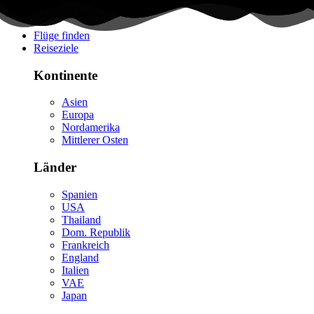
Flüge finden
Reiseziele
Kontinente
Asien
Europa
Nordamerika
Mittlerer Osten
Länder
Spanien
USA
Thailand
Dom. Republik
Frankreich
England
Italien
VAE
Japan