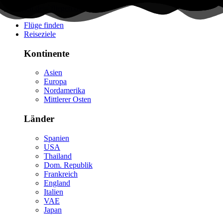
Flüge finden
Reiseziele
Kontinente
Asien
Europa
Nordamerika
Mittlerer Osten
Länder
Spanien
USA
Thailand
Dom. Republik
Frankreich
England
Italien
VAE
Japan