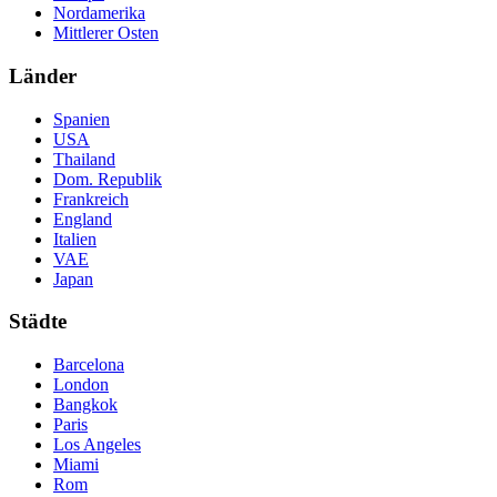
Nordamerika
Mittlerer Osten
Länder
Spanien
USA
Thailand
Dom. Republik
Frankreich
England
Italien
VAE
Japan
Städte
Barcelona
London
Bangkok
Paris
Los Angeles
Miami
Rom