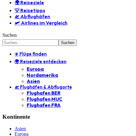
🌍 Reiseziele
💡 Reisetipps
🛫 Abflughäfen
🛩️ Airlines im Vergleich
Suchen
✈️ Flüge finden
🌍 Reiseziele entdecken
Europa
Nordamerika
Asien
🛫 Flughäfen & Abflugorte
Flughafen BER
Flughafen MUC
Flughafen FRA
Kontinente
Asien
Europa