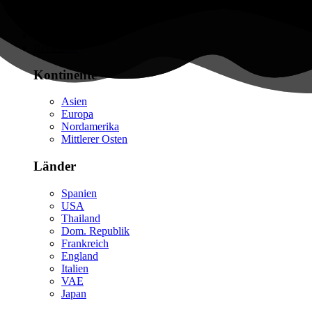
Flüge finden
Reiseziele
Kontinente
Asien
Europa
Nordamerika
Mittlerer Osten
Länder
Spanien
USA
Thailand
Dom. Republik
Frankreich
England
Italien
VAE
Japan