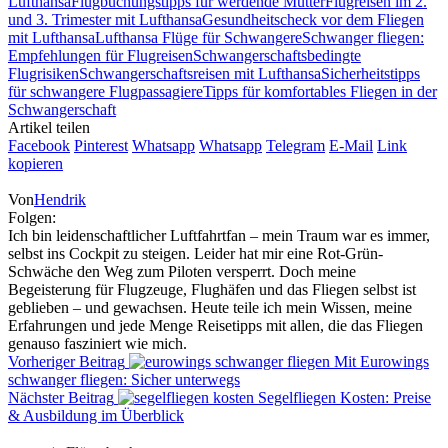
Lufthansa
Flugbuchungstipps für werdende Mütter
Flugreisen im 2.
und 3. Trimester mit Lufthansa
Gesundheitscheck vor dem Fliegen
mit Lufthansa
Lufthansa Flüge für Schwangere
Schwanger fliegen:
Empfehlungen für Flugreisen
Schwangerschaftsbedingte
Flugrisiken
Schwangerschaftsreisen mit Lufthansa
Sicherheitstipps
für schwangere Flugpassagiere
Tipps für komfortables Fliegen in der
Schwangerschaft
Artikel teilen
Facebook
Pinterest
Whatsapp
Whatsapp
Telegram
E-Mail
Link
kopieren
Von
Hendrik
Folgen:
Ich bin leidenschaftlicher Luftfahrtfan – mein Traum war es immer,
selbst ins Cockpit zu steigen. Leider hat mir eine Rot-Grün-
Schwäche den Weg zum Piloten versperrt. Doch meine
Begeisterung für Flugzeuge, Flughäfen und das Fliegen selbst ist
geblieben – und gewachsen. Heute teile ich mein Wissen, meine
Erfahrungen und jede Menge Reisetipps mit allen, die das Fliegen
genauso fasziniert wie mich.
Vorheriger Beitrag
Mit Eurowings
schwanger fliegen: Sicher unterwegs
Nächster Beitrag
Segelfliegen Kosten: Preise
& Ausbildung im Überblick