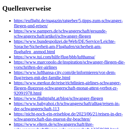
Quellenverweise
https://euflight.de/magazin/ratgeber/5-tipps-zum-schwanger-
fliegen-und-reisen/
https://www.pampers.de/schwangerschaft/gesunde-
schwangerschaft/artikel/schwanger-fliegen
https://www.bundespolizei.de/Web/DE/Service/Leichte-
Sprache/Sicherheit-am-Flughafen/sicherheit-am-
flughafen_anmod.html
https://www.tui.com/hilfe/flug/bbb/lufthansa/
https://www.marcopolo.de/inspiration/schwanger-fliegen-die-
vorschriften-der-airlines
https://www.lufthansa-city.com/de/informieren/vor-dem-
flug/reisen-mit-der-familie.html
https://www.merkur.de/reise/richtlinien-airlines-schwanger-
fliegen-flugzeug-schwangerschaft-monat-attest-verbot-zr-
92091978.html
https://www.flightright.at/blog/schwanger-fliegen
https://www.babyahoi.ch/schwangerschaft/alltag/reisen-in-
der-schwangerschaft-113
https://nicht-noch-ein-reiseblog.de/2023/06/21/reisen-in-der-
schwangerschaft-das-muesst-ihr-beachten/
https://www.eltern.de/schwangerschaft/ihre-