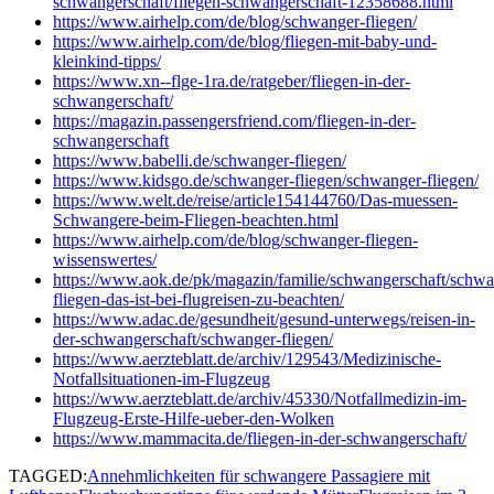
schwangerschaft/fliegen-schwangerschaft-12358688.html
https://www.airhelp.com/de/blog/schwanger-fliegen/
https://www.airhelp.com/de/blog/fliegen-mit-baby-und-
kleinkind-tipps/
https://www.xn--flge-1ra.de/ratgeber/fliegen-in-der-
schwangerschaft/
https://magazin.passengersfriend.com/fliegen-in-der-
schwangerschaft
https://www.babelli.de/schwanger-fliegen/
https://www.kidsgo.de/schwanger-fliegen/schwanger-fliegen/
https://www.welt.de/reise/article154144760/Das-muessen-
Schwangere-beim-Fliegen-beachten.html
https://www.airhelp.com/de/blog/schwanger-fliegen-
wissenswertes/
https://www.aok.de/pk/magazin/familie/schwangerschaft/schwa
fliegen-das-ist-bei-flugreisen-zu-beachten/
https://www.adac.de/gesundheit/gesund-unterwegs/reisen-in-
der-schwangerschaft/schwanger-fliegen/
https://www.aerzteblatt.de/archiv/129543/Medizinische-
Notfallsituationen-im-Flugzeug
https://www.aerzteblatt.de/archiv/45330/Notfallmedizin-im-
Flugzeug-Erste-Hilfe-ueber-den-Wolken
https://www.mammacita.de/fliegen-in-der-schwangerschaft/
TAGGED:
Annehmlichkeiten für schwangere Passagiere mit