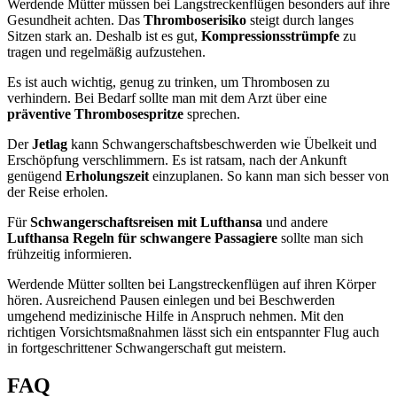
Werdende Mütter müssen bei Langstreckenflügen besonders auf ihre
Gesundheit achten. Das
Thromboserisiko
steigt durch langes
Sitzen stark an. Deshalb ist es gut,
Kompressionsstrümpfe
zu
tragen und regelmäßig aufzustehen.
Es ist auch wichtig, genug zu trinken, um Thrombosen zu
verhindern. Bei Bedarf sollte man mit dem Arzt über eine
präventive Thrombosespritze
sprechen.
Der
Jetlag
kann Schwangerschaftsbeschwerden wie Übelkeit und
Erschöpfung verschlimmern. Es ist ratsam, nach der Ankunft
genügend
Erholungszeit
einzuplanen. So kann man sich besser von
der Reise erholen.
Für
Schwangerschaftsreisen mit Lufthansa
und andere
Lufthansa Regeln für schwangere Passagiere
sollte man sich
frühzeitig informieren.
Werdende Mütter sollten bei Langstreckenflügen auf ihren Körper
hören. Ausreichend Pausen einlegen und bei Beschwerden
umgehend medizinische Hilfe in Anspruch nehmen. Mit den
richtigen Vorsichtsmaßnahmen lässt sich ein entspannter Flug auch
in fortgeschrittener Schwangerschaft gut meistern.
FAQ