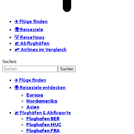
✈️ Flüge finden
🌍 Reiseziele
💡 Reisetipps
🛫 Abflughäfen
🛩️ Airlines im Vergleich
Suchen
✈️ Flüge finden
🌍 Reiseziele entdecken
Europa
Nordamerika
Asien
🛫 Flughäfen & Abflugorte
Flughafen BER
Flughafen MUC
Flughafen FRA