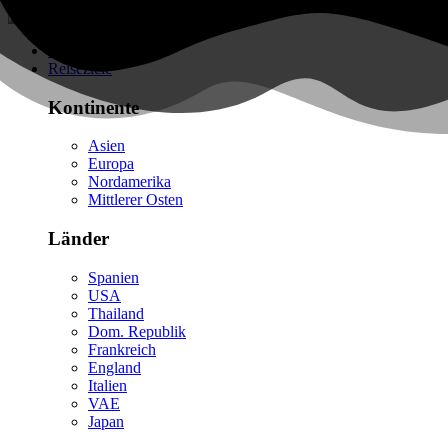
Flüge finden
Reiseziele
Kontinente
Asien
Europa
Nordamerika
Mittlerer Osten
Länder
Spanien
USA
Thailand
Dom. Republik
Frankreich
England
Italien
VAE
Japan