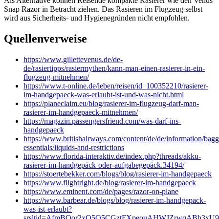
Als Alternative können Reisende kompakte Rasierer wie den Venus
Snap Razor in Betracht ziehen. Das Rasieren im Flugzeug selbst
wird aus Sicherheits- und Hygienegründen nicht empfohlen.
Quellenverweise
https://www.gillettevenus.de/de-
de/rasiertipps/rasiermythen/kann-man-einen-rasierer-in-ein-
flugzeug-mitnehmen/
https://www.t-online.de/leben/reisen/id_100352210/rasierer-
im-handgepaeck-was-erlaubt-ist-und-was-nicht.html
https://planeclaim.eu/blog/rasierer-im-flugzeug-darf-man-
rasierer-im-handgepaeck-mitnehmen/
https://magazin.passengersfriend.com/was-darf-ins-
handgepaeck
https://www.britishairways.com/content/de/de/information/bag
essentials/liquids-and-restrictions
https://www.florida-interaktiv.de/index.php?threads/akku-
rasierer-im-handgepäck-oder-aufgabegepäck.34194/
https://stoertebekker.com/blogs/blog/rasierer-im-handgepaeck
https://www.flightright.de/blog/rasierer-im-handgepaeck
https://www.eminent.com/de/pages/razor-on-plane
https://www.barbear.de/blogs/blog/rasierer-im-handgepack-
was-ist-erlaubt?
srsltid=AfmBOor2xQ5Q5CGztFXpeouAHWJZrwqABh3xU9