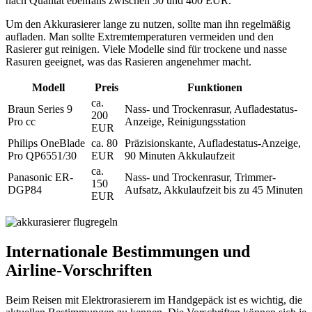
nach Qualität ebenfalls zwischen 50 und 400 EUR.
Um den Akkurasierer lange zu nutzen, sollte man ihn regelmäßig
aufladen. Man sollte Extremtemperaturen vermeiden und den
Rasierer gut reinigen. Viele Modelle sind für trockene und nasse
Rasuren geeignet, was das Rasieren angenehmer macht.
Modell
Preis
Funktionen
ca.
Braun Series 9
Nass- und Trockenrasur, Aufladestatus-
200
Pro cc
Anzeige, Reinigungsstation
EUR
Philips OneBlade
ca. 80
Präzisionskante, Aufladestatus-Anzeige,
Pro QP6551/30
EUR
90 Minuten Akkulaufzeit
ca.
Panasonic ER-
Nass- und Trockenrasur, Trimmer-
150
DGP84
Aufsatz, Akkulaufzeit bis zu 45 Minuten
EUR
Internationale Bestimmungen und
Airline-Vorschriften
Beim Reisen mit Elektrorasierern im Handgepäck ist es wichtig, die