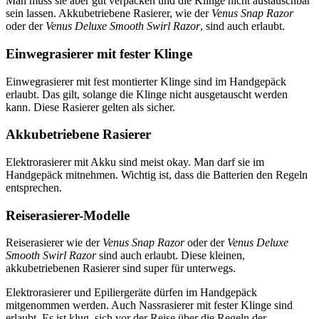
Man muss sie aber gut verpacken und die Klinge nicht austauschbar
sein lassen. Akkubetriebene Rasierer, wie der
Venus Snap Razor
oder der
Venus Deluxe Smooth Swirl Razor
, sind auch erlaubt.
Einwegrasierer mit fester Klinge
Einwegrasierer mit fest montierter Klinge sind im Handgepäck
erlaubt. Das gilt, solange die Klinge nicht ausgetauscht werden
kann. Diese Rasierer gelten als sicher.
Akkubetriebene Rasierer
Elektrorasierer mit Akku sind meist okay. Man darf sie im
Handgepäck mitnehmen. Wichtig ist, dass die Batterien den Regeln
entsprechen.
Reiserasierer-Modelle
Reiserasierer wie der
Venus Snap Razor
oder der
Venus Deluxe
Smooth Swirl Razor
sind auch erlaubt. Diese kleinen,
akkubetriebenen Rasierer sind super für unterwegs.
Elektrorasierer und Epiliergeräte dürfen im Handgepäck
mitgenommen werden. Auch Nassrasierer mit fester Klinge sind
erlaubt. Es ist klug, sich vor der Reise über die Regeln der