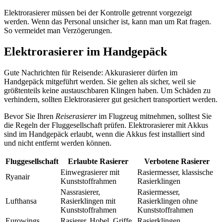
Elektrorasierer müssen bei der Kontrolle getrennt vorgezeigt
werden. Wenn das Personal unsicher ist, kann man um Rat fragen.
So vermeidet man Verzögerungen.
Elektrorasierer im Handgepäck
Gute Nachrichten für Reisende: Akkurasierer dürfen im
Handgepäck mitgeführt werden. Sie gelten als sicher, weil sie
größtenteils keine austauschbaren Klingen haben. Um Schäden zu
verhindern, sollten Elektrorasierer gut gesichert transportiert werden.
Bevor Sie Ihren
Reiserasierer
im Flugzeug mitnehmen, solltest Sie
die Regeln der Fluggesellschaft prüfen. Elektrorasierer mit Akkus
sind im Handgepäck erlaubt, wenn die Akkus fest installiert sind
und nicht entfernt werden können.
Fluggesellschaft
Erlaubte Rasierer
Verbotene Rasierer
Einwegrasierer mit
Rasiermesser, klassische
Ryanair
Kunststoffrahmen
Rasierklingen
Nassrasierer,
Rasiermesser,
Lufthansa
Rasierklingen mit
Rasierklingen ohne
Kunststoffrahmen
Kunststoffrahmen
Eurowings
Rasierer, Hobel, Griffe
Rasierklingen