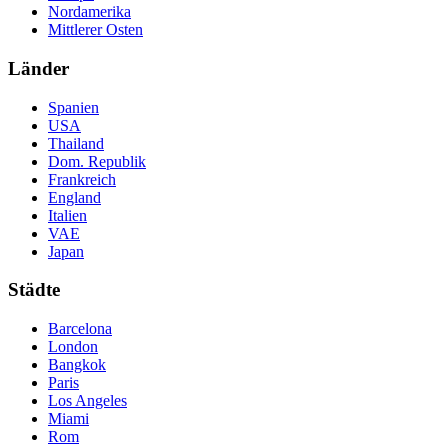
Nordamerika
Mittlerer Osten
Länder
Spanien
USA
Thailand
Dom. Republik
Frankreich
England
Italien
VAE
Japan
Städte
Barcelona
London
Bangkok
Paris
Los Angeles
Miami
Rom