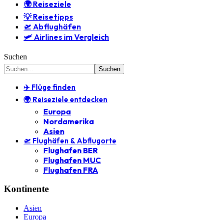
🌍 Reiseziele
💡 Reisetipps
🛫 Abflughäfen
🛩️ Airlines im Vergleich
Suchen
✈️ Flüge finden
🌍 Reiseziele entdecken
Europa
Nordamerika
Asien
🛫 Flughäfen & Abflugorte
Flughafen BER
Flughafen MUC
Flughafen FRA
Kontinente
Asien
Europa