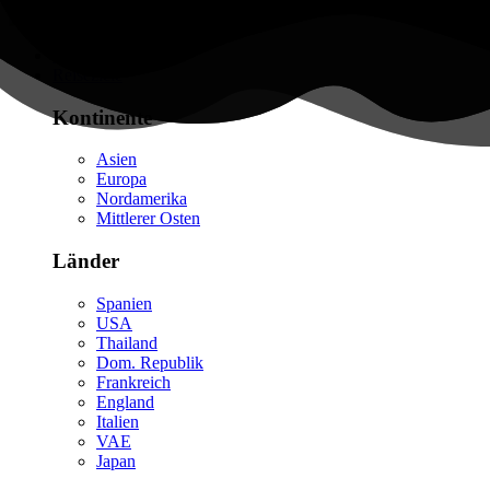
Flüge finden
Reiseziele
Kontinente
Asien
Europa
Nordamerika
Mittlerer Osten
Länder
Spanien
USA
Thailand
Dom. Republik
Frankreich
England
Italien
VAE
Japan