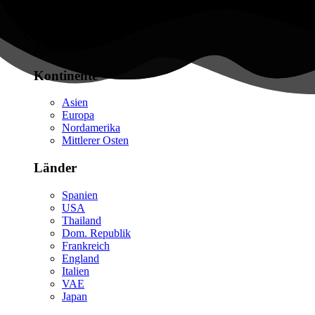
Flüge finden
Reiseziele
Kontinente
Asien
Europa
Nordamerika
Mittlerer Osten
Länder
Spanien
USA
Thailand
Dom. Republik
Frankreich
England
Italien
VAE
Japan