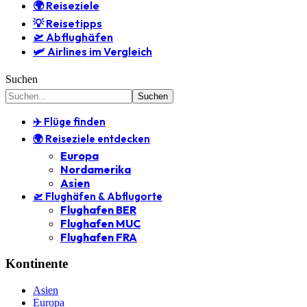
🌍 Reiseziele
💡 Reisetipps
🛫 Abflughäfen
🛩️ Airlines im Vergleich
Suchen
✈️ Flüge finden
🌍 Reiseziele entdecken
Europa
Nordamerika
Asien
🛫 Flughäfen & Abflugorte
Flughafen BER
Flughafen MUC
Flughafen FRA
Kontinente
Asien
Europa