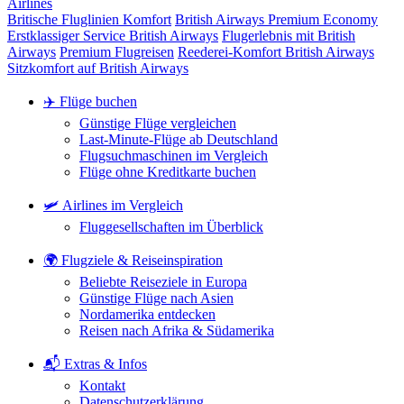
Airlines
Britische Fluglinien Komfort
British Airways Premium Economy
Erstklassiger Service British Airways
Flugerlebnis mit British
Airways
Premium Flugreisen
Reederei-Komfort British Airways
Sitzkomfort auf British Airways
✈️ Flüge buchen
Günstige Flüge vergleichen
Last-Minute-Flüge ab Deutschland
Flugsuchmaschinen im Vergleich
Flüge ohne Kreditkarte buchen
🛩️ Airlines im Vergleich
Fluggesellschaften im Überblick
🌍 Flugziele & Reiseinspiration
Beliebte Reiseziele in Europa
Günstige Flüge nach Asien
Nordamerika entdecken
Reisen nach Afrika & Südamerika
📬 Extras & Infos
Kontakt
Datenschutzerklärung