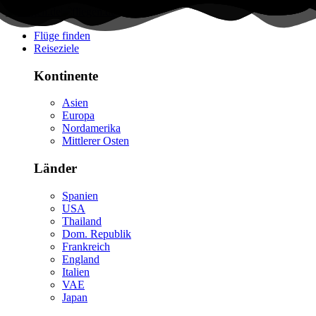
Flüge finden
Reiseziele
Kontinente
Asien
Europa
Nordamerika
Mittlerer Osten
Länder
Spanien
USA
Thailand
Dom. Republik
Frankreich
England
Italien
VAE
Japan