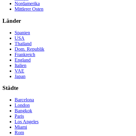
Nordamerika
Mittlerer Osten
Länder
Spanien
USA
Thailand
Dom. Republik
Frankreich
England
Italien
VAE
Japan
Städte
Barcelona
London
Bangkok
Paris
Los Angeles
Miami
Rom