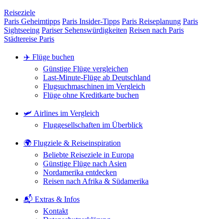
Reiseziele
Paris Geheimtipps
Paris Insider-Tipps
Paris Reiseplanung
Paris
Sightseeing
Pariser Sehenswürdigkeiten
Reisen nach Paris
Städtereise Paris
✈️ Flüge buchen
Günstige Flüge vergleichen
Last-Minute-Flüge ab Deutschland
Flugsuchmaschinen im Vergleich
Flüge ohne Kreditkarte buchen
🛩️ Airlines im Vergleich
Fluggesellschaften im Überblick
🌍 Flugziele & Reiseinspiration
Beliebte Reiseziele in Europa
Günstige Flüge nach Asien
Nordamerika entdecken
Reisen nach Afrika & Südamerika
📬 Extras & Infos
Kontakt