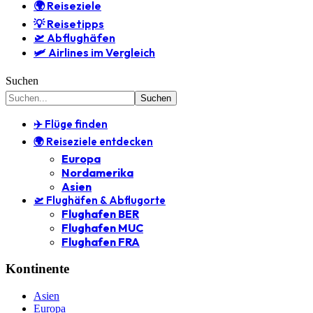
🌍 Reiseziele
💡 Reisetipps
🛫 Abflughäfen
🛩️ Airlines im Vergleich
Suchen
✈️ Flüge finden
🌍 Reiseziele entdecken
Europa
Nordamerika
Asien
🛫 Flughäfen & Abflugorte
Flughafen BER
Flughafen MUC
Flughafen FRA
Kontinente
Asien
Europa