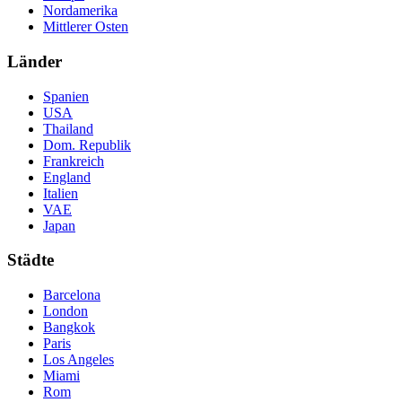
Nordamerika
Mittlerer Osten
Länder
Spanien
USA
Thailand
Dom. Republik
Frankreich
England
Italien
VAE
Japan
Städte
Barcelona
London
Bangkok
Paris
Los Angeles
Miami
Rom