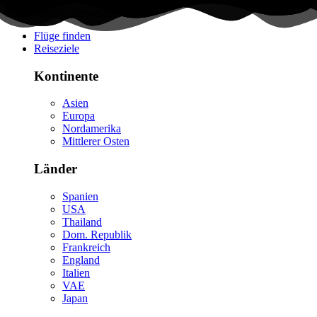
Flüge finden
Reiseziele
Kontinente
Asien
Europa
Nordamerika
Mittlerer Osten
Länder
Spanien
USA
Thailand
Dom. Republik
Frankreich
England
Italien
VAE
Japan