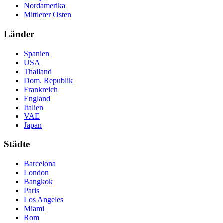
Nordamerika
Mittlerer Osten
Länder
Spanien
USA
Thailand
Dom. Republik
Frankreich
England
Italien
VAE
Japan
Städte
Barcelona
London
Bangkok
Paris
Los Angeles
Miami
Rom