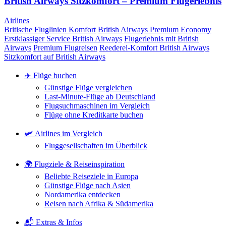
British Airways Sitzkomfort – Premium Flugerlebnis
Airlines
Britische Fluglinien Komfort
British Airways Premium Economy
Erstklassiger Service British Airways
Flugerlebnis mit British
Airways
Premium Flugreisen
Reederei-Komfort British Airways
Sitzkomfort auf British Airways
✈️ Flüge buchen
Günstige Flüge vergleichen
Last-Minute-Flüge ab Deutschland
Flugsuchmaschinen im Vergleich
Flüge ohne Kreditkarte buchen
🛩️ Airlines im Vergleich
Fluggesellschaften im Überblick
🌍 Flugziele & Reiseinspiration
Beliebte Reiseziele in Europa
Günstige Flüge nach Asien
Nordamerika entdecken
Reisen nach Afrika & Südamerika
📬 Extras & Infos