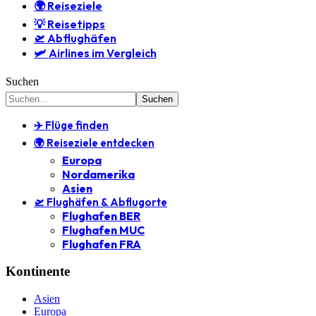
🌍 Reiseziele
💡 Reisetipps
🛫 Abflughäfen
🛩️ Airlines im Vergleich
Suchen
✈️ Flüge finden
🌍 Reiseziele entdecken
Europa
Nordamerika
Asien
🛫 Flughäfen & Abflugorte
Flughafen BER
Flughafen MUC
Flughafen FRA
Kontinente
Asien
Europa