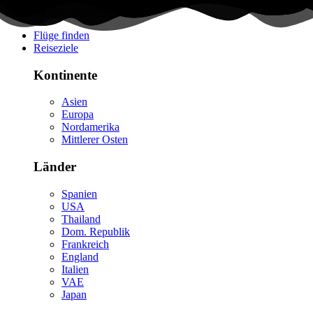
Flüge finden
Reiseziele
Kontinente
Asien
Europa
Nordamerika
Mittlerer Osten
Länder
Spanien
USA
Thailand
Dom. Republik
Frankreich
England
Italien
VAE
Japan