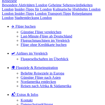
Reiseziele
Besondere Aktivitäten London
Geheime Sehenswürdigkeiten
London
Insider-Tipps für London
Kulinarische Highlights London
London Insider-Tipps
London Transport-Tipps
Reiseplanung
London
Stadtentdeckung London
✈️ Flüge buchen
Günstige Flüge vergleichen
Last-Minute-Flüge ab Deutschland
Flugsuchmaschinen im Vergleich
Flüge ohne Kreditkarte buchen
🛩️ Airlines im Vergleich
Fluggesellschaften im Überblick
🌍 Flugziele & Reiseinspiration
Beliebte Reiseziele in Europa
Günstige Flüge nach Asien
Nordamerika entdecken
Reisen nach Afrika & Südamerika
📬 Extras & Infos
Kontakt
Datenschutzerklärung