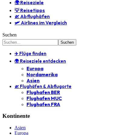
🌍 Reiseziele
💡 Reisetipps
🛫 Abflughäfen
🛩️ Airlines im Vergleich
Suchen
✈️ Flüge finden
🌍 Reiseziele entdecken
Europa
Nordamerika
Asien
🛫 Flughäfen & Abflugorte
Flughafen BER
Flughafen MUC
Flughafen FRA
Kontinente
Asien
Europa