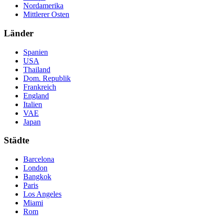
Nordamerika
Mittlerer Osten
Länder
Spanien
USA
Thailand
Dom. Republik
Frankreich
England
Italien
VAE
Japan
Städte
Barcelona
London
Bangkok
Paris
Los Angeles
Miami
Rom