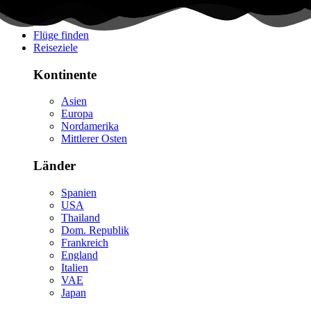
Flüge finden
Reiseziele
Kontinente
Asien
Europa
Nordamerika
Mittlerer Osten
Länder
Spanien
USA
Thailand
Dom. Republik
Frankreich
England
Italien
VAE
Japan