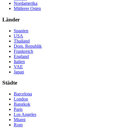
Nordamerika
Mittlerer Osten
Länder
Spanien
USA
Thailand
Dom. Republik
Frankreich
England
Italien
VAE
Japan
Städte
Barcelona
London
Bangkok
Paris
Los Angeles
Miami
Rom