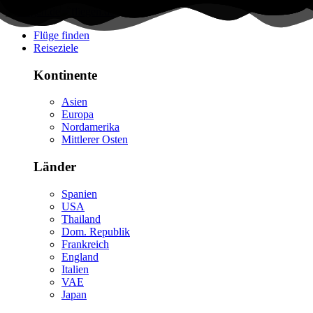
Flüge finden
Reiseziele
Kontinente
Asien
Europa
Nordamerika
Mittlerer Osten
Länder
Spanien
USA
Thailand
Dom. Republik
Frankreich
England
Italien
VAE
Japan