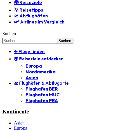
🌍 Reiseziele
💡 Reisetipps
🛫 Abflughäfen
🛩️ Airlines im Vergleich
Suchen
✈️ Flüge finden
🌍 Reiseziele entdecken
Europa
Nordamerika
Asien
🛫 Flughäfen & Abflugorte
Flughafen BER
Flughafen MUC
Flughafen FRA
Kontinente
Asien
Europa