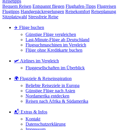
Reisetipps
Bequem Reisen
Entspannt fliegen
Flughafen-Tipps
Flugreisen
Flugtipps
Handgepäckregelungen
Reisekomfort
Reiseplanung
Sitzplatzwahl
Stressfreie Reise
✈️ Flüge buchen
Günstige Flüge vergleichen
Last-Minute-Flüge ab Deutschland
Flugsuchmaschinen im Vergleich
Flüge ohne Kreditkarte buchen
🛩️ Airlines im Vergleich
Fluggesellschaften im Überblick
🌍 Flugziele & Reiseinspiration
Beliebte Reiseziele in Europa
Günstige Flüge nach Asien
Nordamerika entdecken
Reisen nach Afrika & Südamerika
📬 Extras & Infos
Kontakt
Datenschutzerklärung
Impressum