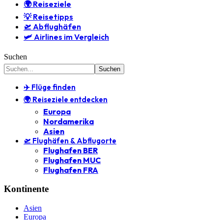
🌍 Reiseziele
💡 Reisetipps
🛫 Abflughäfen
🛩️ Airlines im Vergleich
Suchen
✈️ Flüge finden
🌍 Reiseziele entdecken
Europa
Nordamerika
Asien
🛫 Flughäfen & Abflugorte
Flughafen BER
Flughafen MUC
Flughafen FRA
Kontinente
Asien
Europa