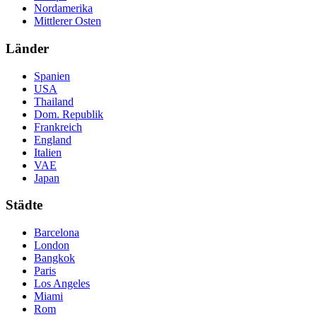
Nordamerika
Mittlerer Osten
Länder
Spanien
USA
Thailand
Dom. Republik
Frankreich
England
Italien
VAE
Japan
Städte
Barcelona
London
Bangkok
Paris
Los Angeles
Miami
Rom