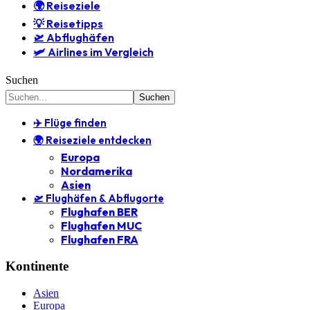
🌍 Reiseziele
💡 Reisetipps
🛫 Abflughäfen
🛩️ Airlines im Vergleich
Suchen
✈️ Flüge finden
🌍 Reiseziele entdecken
Europa
Nordamerika
Asien
🛫 Flughäfen & Abflugorte
Flughafen BER
Flughafen MUC
Flughafen FRA
Kontinente
Asien
Europa