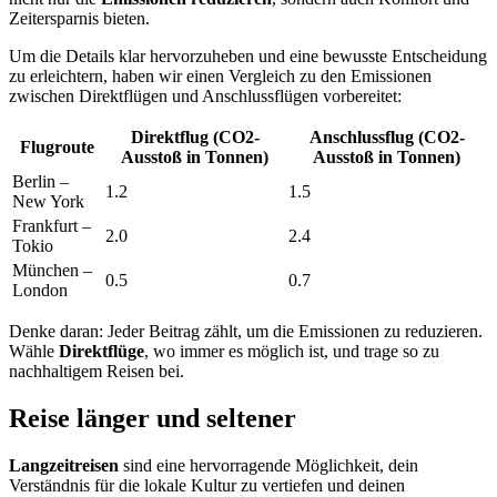
Zeitersparnis bieten.
Um die Details klar hervorzuheben und eine bewusste Entscheidung
zu erleichtern, haben wir einen Vergleich zu den Emissionen
zwischen Direktflügen und Anschlussflügen vorbereitet:
Direktflug (CO2-
Anschlussflug (CO2-
Flugroute
Ausstoß in Tonnen)
Ausstoß in Tonnen)
Berlin –
1.2
1.5
New York
Frankfurt –
2.0
2.4
Tokio
München –
0.5
0.7
London
Denke daran: Jeder Beitrag zählt, um die Emissionen zu reduzieren.
Wähle
Direktflüge
, wo immer es möglich ist, und trage so zu
nachhaltigem Reisen bei.
Reise länger und seltener
Langzeitreisen
sind eine hervorragende Möglichkeit, dein
Verständnis für die lokale Kultur zu vertiefen und deinen