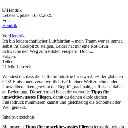
Letztes Update: 16.07.2025
Von
Hendrik
Von
Hendrik
Ich bin leidenschaftlicher Luftfahrtfan – mein Traum war es immer,
selbst ins Cockpit zu steigen. Leider hat mir eine Rot-Grün-
Schwäche den Weg zum Piloten versperrt. Doch...
Folgen:
Teilen
21 Min Lesezeit
Wusstest du, dass die Luftfahrtindustrie für etwa 2,5% der globalen
CO2-Emissionen verantwortlich ist? In einer Welt zunehmender
Umweltbedenken gewinnt der Begriff „nachhaltiges Reisen“ daher
an Bedeutung. Dieser Artikel bietet dir wertvolle
Tipps für
umweltbewusstes Fliegen
, damit du deinen ökologischen
Fußabdruck minimieren kannst und gleichzeitig die Schönheit der
Welt genießt.
Inhaltsverzeichnis
Mit unseren
Tipps für umweltbewusstes Fliegen
lernst du, wie du