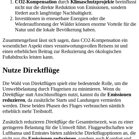
CO2-Kompensation
durch
Klimaschutzprojekte
beeinflusst
nicht nur die direkte Reduktion von Emissionen, sondern
fördert auch langfristige Nachhaltigkeit.
Investitionen in erneuerbare Energien oder die
Wiederaufforstung der Wälder können enorme Vorteile für die
Natur und die lokale Bevölkerung haben.
Zusammengefasst lässt sich sagen, dass CO2-Kompensation ein
wesentlicher Aspekt eines verantwortungsvollen Reisens ist und
einen erheblichen Beitrag zur Reduzierung des ökologischen
Fußabdrucks leisten kann.
Nutze Direktflüge
Die Wahl von Direktflügen spielt eine bedeutende Rolle, um die
Umweltbelastung durch Flugreisen zu minimieren. Wenn du
Direktflüge
statt Anschlussflügen nutzt, kannst du die
Emissionen
reduzieren
, da zusätzliche Starts und Landungen vermieden
werden. Diese beiden Phasen des Fluges verbrauchen nämlich
erheblich mehr Treibstoff.
Zusätzlich reduzieren
Direktflüge
die Gesamtreisezeit, was zu einer
geringeren Belastung für die Umwelt führt. Fluggesellschaften wie
Lufthansa und Emirates bieten zahlreiche Direktflugoptionen an, die
nicht nur die
Emissionen reduzieren
, sondern auch Komfort und