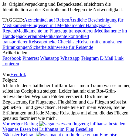
Ja. Originalverpackung und Beipackzettel erleichtern die
Identifikation an der Kontrolle und belegen die Notwendigkeit.
TAGGED:
Arzneimittel auf Reisen
Ärztliche Bescheinigung für
Medikamente
Flugreisen mit Medikamenten
Handgepäck-
Regeln
Medikamente im Flugzeug transportieren
Medikamente im
Handgepäck erlaubt
Medikamente kontrolliert
transportieren
Reiseapotheke Checkliste
Reisen mit chronischen
Erkrankungen
Sicherheitshinweise für Reisende
Artikel teilen
Facebook
Pinterest
Whatsapp
Whatsapp
Telegram
E-Mail
Link
kopieren
Von
Hendrik
Folgen:
Ich bin leidenschaftlicher Luftfahrtfan – mein Traum war es immer,
selbst ins Cockpit zu steigen. Leider hat mir eine Rot-Grün-
Schwäche den Weg zum Piloten versperrt. Doch meine
Begeisterung für Flugzeuge, Flughäfen und das Fliegen selbst ist
geblieben – und gewachsen. Heute teile ich mein Wissen, meine
Erfahrungen und jede Menge Reisetipps mit allen, die das Fliegen
genauso fasziniert wie mich.
Vorheriger Beitrag
Veganes Essen bei Lufthansa im Flug Bestellen
Nächster Beitrag
Fluglotse