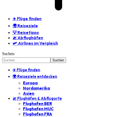
✈️ Flüge finden
🌍 Reiseziele
💡 Reisetipps
🛫 Abflughäfen
🛩️ Airlines im Vergleich
Suchen
✈️ Flüge finden
🌍 Reiseziele entdecken
Europa
Nordamerika
Asien
🛫 Flughäfen & Abflugorte
Flughafen BER
Flughafen MUC
Flughafen FRA