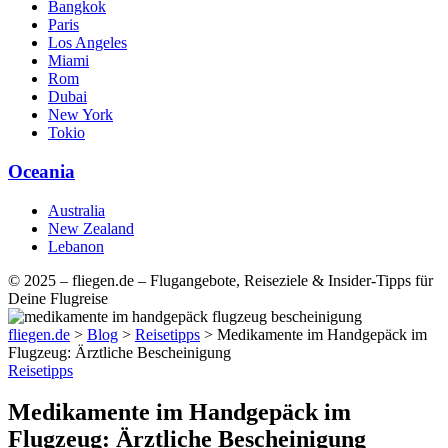
Bangkok
Paris
Los Angeles
Miami
Rom
Dubai
New York
Tokio
Oceania
Australia
New Zealand
Lebanon
© 2025 – fliegen.de – Flugangebote, Reiseziele & Insider-Tipps für
Deine Flugreise
fliegen.de
>
Blog
>
Reisetipps
>
Medikamente im Handgepäck im
Flugzeug: Ärztliche Bescheinigung
Reisetipps
Medikamente im Handgepäck im
Flugzeug: Ärztliche Bescheinigung