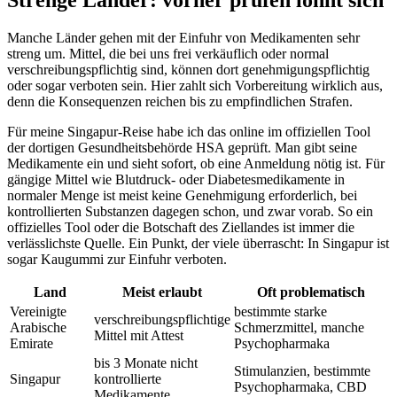
Strenge Länder: vorher prüfen lohnt sich
Manche Länder gehen mit der Einfuhr von Medikamenten sehr
streng um. Mittel, die bei uns frei verkäuflich oder normal
verschreibungspflichtig sind, können dort genehmigungspflichtig
oder sogar verboten sein. Hier zahlt sich Vorbereitung wirklich aus,
denn die Konsequenzen reichen bis zu empfindlichen Strafen.
Für meine Singapur-Reise habe ich das online im offiziellen Tool
der dortigen Gesundheitsbehörde HSA geprüft. Man gibt seine
Medikamente ein und sieht sofort, ob eine Anmeldung nötig ist. Für
gängige Mittel wie Blutdruck- oder Diabetesmedikamente in
normaler Menge ist meist keine Genehmigung erforderlich, bei
kontrollierten Substanzen dagegen schon, und zwar vorab. So ein
offizielles Tool oder die Botschaft des Ziellandes ist immer die
verlässlichste Quelle. Ein Punkt, der viele überrascht: In Singapur ist
sogar Kaugummi zur Einfuhr verboten.
Land
Meist erlaubt
Oft problematisch
Vereinigte
bestimmte starke
verschreibungspflichtige
Arabische
Schmerzmittel, manche
Mittel mit Attest
Emirate
Psychopharmaka
bis 3 Monate nicht
Stimulanzien, bestimmte
Singapur
kontrollierte
Psychopharmaka, CBD
Medikamente